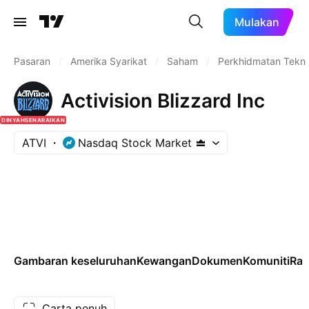
Mulakan
Pasaran
/
Amerika Syarikat
/
Saham
/
Perkhidmatan Tekno
Activision Blizzard Inc
DINYAHSENARAIKAN
ATVI
Nasdaq Stock Market
Gambaran keseluruhan
Kewangan
Dokumen
Komuniti
Ram
Carta penuh