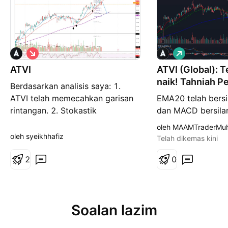
S
P
i
a
ATVI
n
ATVI (Global): 
n
g
j
naik! Tahniah P
Berdasarkan analisis saya: 1.
k
a
a
n
ATVI telah memecahkan garisan
EMA20 telah bers
t
g
rintangan. 2. Stokastik
dan MACD bersila
menunjukkan bias harga
bullish. Harga dij
oleh MAAMTraderMu
menurun. 3. Dijangka ATVI akan
membuat retracem
oleh syeikhhafiz
Telah dikemas kini
menurun kearah 85 USD.
USD90.30 - USD9
2
menerusikan kena
0
memecahkan paras
USD95.97. Paras 
adalah USD101.4
Soalan lazim