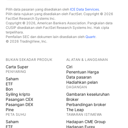
Pilih data pasaran yang disediakan oleh
ICE Data Services
.
Pilih data rujukan yang disediakan oleh FactSet. Copyright © 2026
FactSet Research Systems Inc.
Copyright © 2026, American Bankers Association. Pangkalan data
CUSIP disediakan oleh FactSet Research Systems Inc. Hak cipta
terpelihara.
Pemfailan SEC dan dokumen lain disediakan oleh
Quartr
.
© 2026 TradingView, Inc.
BUKAN SEKADAR PRODUK
ALATAN & LANGGANAN
Carta Super
Ciri
PENYARING
Penentuan Harga
Data pasaran
Saham
Hadiahkan pelan
ETF
DAGANGAN
Bon
Syiling kripto
Gambaran keseluruhan
Pasangan CEX
Broker
Pasangan DEX
Perbandingan broker
Pine
The Leap
PETA SUHU
TAWARAN ISTIMEWA
Saham
Hadapan CME Group
ETF
Hadapan Eurex