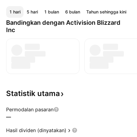
1 hari
5 hari
1 bulan
6 bulan
Tahun sehingga kini
1 
Bandingkan dengan Activision Blizzard
Inc
Statistik
utama
Permodalan pasaran
—
Hasil dividen (dinyatakan)