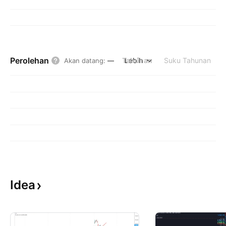
Perolehan
Tahunan
Lebih
Suku Tahunan
Akan datang
:
—
Idea