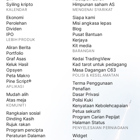
Syiling kripto
Himpunan saham AS
KALENDAR
MENGENAI SYARIKAT
Ekonomi
Siapa kami
Perolehan
Misi angkasa lepas
Dividen
Blog
IPO
Pusat Bantuan
LEBIH PRODUK
Kerjaya
Kit media
Aliran Berita
BARANGAN
Portfolio
Graf Asas
Kedai TradingView
Keluk Hasil
Kad tarot untuk pedagang
Opsyen
Masa Dagangan C63
Peta Makro
POLISI & KESELAMATAN
Pine Script®
Terma Penggunaan
APLIKASI
Penafian
Mudah alih
Dasar Privasi
Atas meja
Polisi Kuki
KOMUNITI
Kenyataan Kebolehcapaian
Petua sekuriti
Rangkaian sosial
Program Carian Pepijat
Dinding Kasih
Halaman Status
Rujuk rakan
PENYELESAIAN PERNIAGAAN
Program pencipta
Peraturan Dalaman
Widget