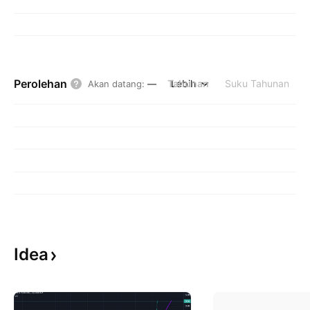
Perolehan
Tahunan
Lebih
Suku Tahunan
Akan datang
:
—
Idea