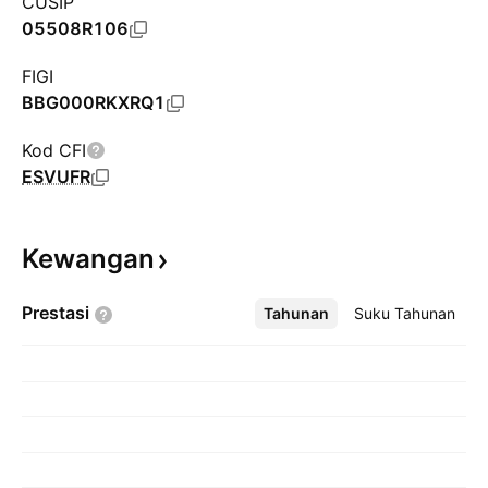
CUSIP
05508R106
FIGI
BBG000RKXRQ1
Kod CFI
ESVUFR
Kewangan
Prestasi
Tahunan
Lebih
Suku Tahunan