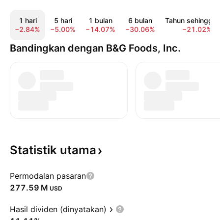
1 hari
5 hari
1 bulan
6 bulan
Tahun sehingga k
−2.84%
−5.00%
−14.07%
−30.06%
−21.02%
Bandingkan dengan B&G Foods, Inc.
Statistik
utama
Permodalan pasaran
‪277.59 M‬
USD
Hasil dividen (dinyatakan)