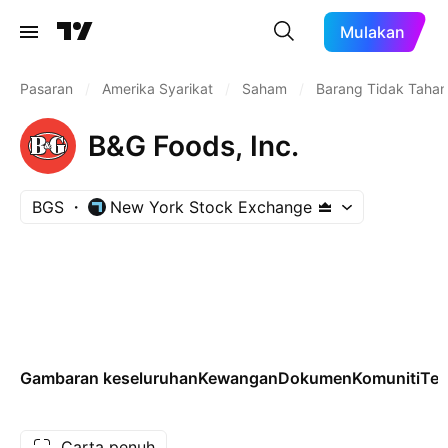
Mulakan
Pasaran
/
Amerika Syarikat
/
Saham
/
Barang Tidak Taha
B&G Foods, Inc.
BGS
New York Stock Exchange
Gambaran keseluruhan
Kewangan
Dokumen
Komuniti
Tek
Carta penuh