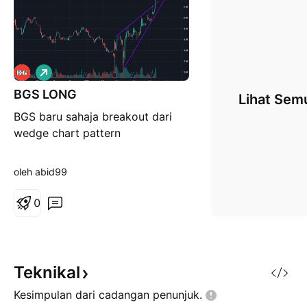
P
a
BGS LONG
n
Lihat Sem
j
BGS baru sahaja breakout dari
a
n
wedge chart pattern
g
oleh abid99
0
Teknikal
Kesimpulan dari cadangan
penunjuk.