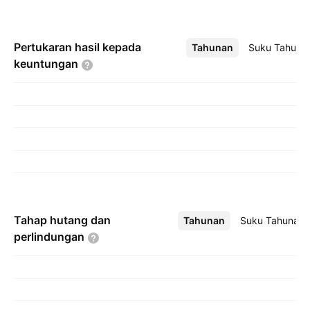
Pertukaran hasil kepada
Tahunan
Lebih
Suku Tahuna
keuntungan
Tahap hutang dan
Tahunan
Lebih
Suku Tahunan
perlindungan