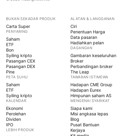
BUKAN SEKADAR PRODUK
ALATAN & LANGGANAN
Carta Super
Ciri
PENYARING
Penentuan Harga
Data pasaran
Saham
Hadiahkan pelan
ETF
DAGANGAN
Bon
Syiling kripto
Gambaran keseluruhan
Pasangan CEX
Broker
Pasangan DEX
Perbandingan broker
Pine
The Leap
PETA SUHU
TAWARAN ISTIMEWA
Saham
Hadapan CME Group
ETF
Hadapan Eurex
Syiling kripto
Himpunan saham AS
KALENDAR
MENGENAI SYARIKAT
Ekonomi
Siapa kami
Perolehan
Misi angkasa lepas
Dividen
Blog
IPO
Pusat Bantuan
LEBIH PRODUK
Kerjaya
Kit media