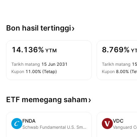
Bon hasil
tertinggi
14.136%
8.769%
YTM
Y
Tarikh matang
15 Jun 2031
Tarikh matang
15
Kupon
11.00% (Tetap)
Kupon
8.00% (Te
ETF memegang
saham
FNDA
VDC
Schwab Fundamental U.S. Small Company ETF