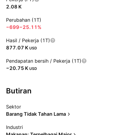
‪2.08 K‬
Perubahan (1T)
−699
−25.11%
Hasil / Pekerja (1T)
‪877.07 K‬
USD
Pendapatan bersih / Pekerja (1T)
‪−20.75 K‬
USD
Butiran
Sektor
Barang Tidak Tahan Lama
Industri
Makanan: Terpelbagai Major