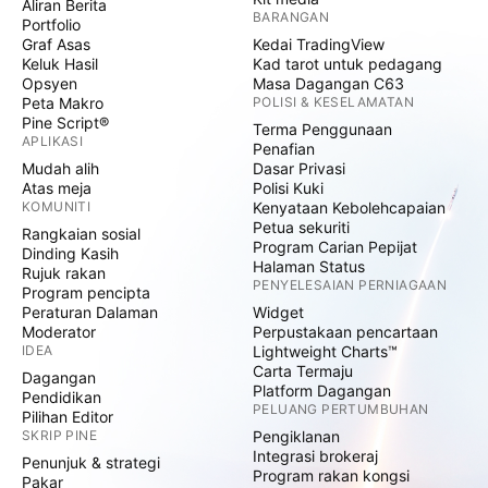
Aliran Berita
BARANGAN
Portfolio
Graf Asas
Kedai TradingView
Keluk Hasil
Kad tarot untuk pedagang
Opsyen
Masa Dagangan C63
Peta Makro
POLISI & KESELAMATAN
Pine Script®
Terma Penggunaan
APLIKASI
Penafian
Mudah alih
Dasar Privasi
Atas meja
Polisi Kuki
KOMUNITI
Kenyataan Kebolehcapaian
Petua sekuriti
Rangkaian sosial
Program Carian Pepijat
Dinding Kasih
Halaman Status
Rujuk rakan
PENYELESAIAN PERNIAGAAN
Program pencipta
Peraturan Dalaman
Widget
Moderator
Perpustakaan pencartaan
IDEA
Lightweight Charts™
Carta Termaju
Dagangan
Platform Dagangan
Pendidikan
PELUANG PERTUMBUHAN
Pilihan Editor
SKRIP PINE
Pengiklanan
Integrasi brokeraj
Penunjuk & strategi
Program rakan kongsi
Pakar