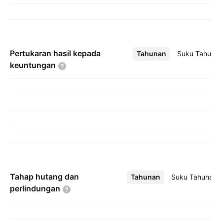
Pertukaran hasil kepada
Tahunan
Lebih
Suku Tahuna
keuntungan
Tahap hutang dan
Tahunan
Lebih
Suku Tahunan
perlindungan