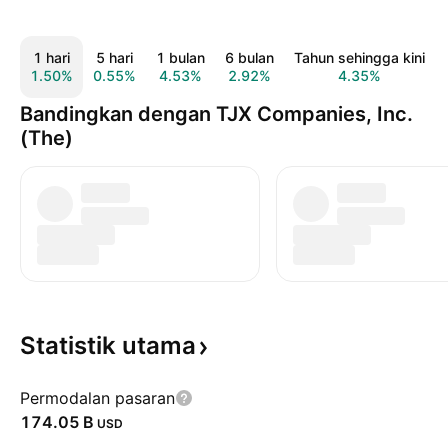
1 hari
5 hari
1 bulan
6 bulan
Tahun sehingga kini
1.50%
0.55%
4.53%
2.92%
4.35%
Bandingkan dengan TJX Companies, Inc.
(The)
Statistik
utama
Permodalan pasaran
‪174.05 B‬
USD