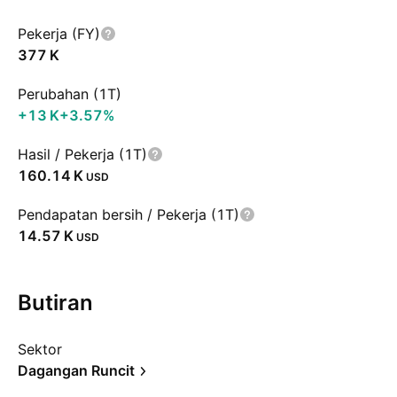
Pekerja (FY)
‪377 K‬
Perubahan (1T)
‪+13 K‬
+3.57%
Hasil / Pekerja (1T)
‪160.14 K‬
USD
Pendapatan bersih / Pekerja (1T)
‪14.57 K‬
USD
Butiran
Sektor
Dagangan Runcit