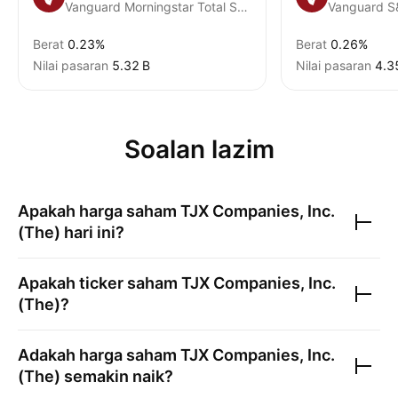
Vanguard Morningstar Total Stock Market ETF
Vanguard S
Berat
0.23%
Berat
0.26%
Nilai pasaran
‪5.32 B‬
Nilai pasaran
‪4.3
Soalan lazim
Apakah harga saham
TJX Companies, Inc.
(The)
hari ini?
Apakah ticker saham
TJX Companies, Inc.
(The)
?
Adakah harga saham
TJX Companies, Inc.
(The)
semakin naik?