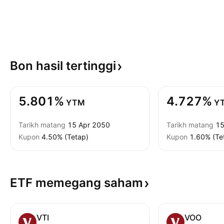
Bon hasil
tertinggi
5.801%
4.727%
YTM
Y
Tarikh matang
15 Apr 2050
Tarikh matang
15
Kupon
4.50% (Tetap)
Kupon
1.60% (Te
ETF memegang
saham
VTI
VOO