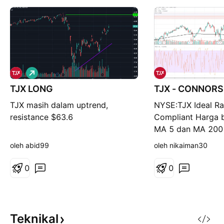
P
a
TJX LONG
n
TJX - CONNORS 
j
TJX masih dalam uptrend,
NYSE:TJX Ideal Ra
a
n
resistance $63.6
Compliant Harga b
g
MA 5 dan MA 200 
dengan RSI (2) di
oleh abid99
oleh nikaiman30
Oversold. Kaunter
menyeluruh berad
0
0
keadaan uptrend d
1D, 1W & 1M.
Teknikal