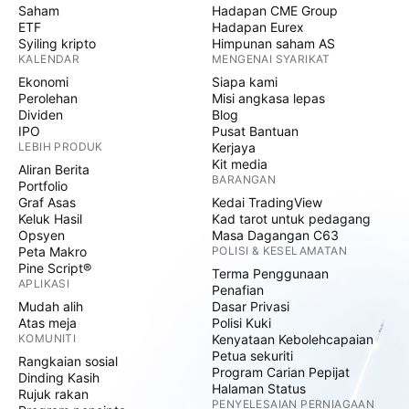
Saham
Hadapan CME Group
ETF
Hadapan Eurex
Syiling kripto
Himpunan saham AS
KALENDAR
MENGENAI SYARIKAT
Ekonomi
Siapa kami
Perolehan
Misi angkasa lepas
Dividen
Blog
IPO
Pusat Bantuan
LEBIH PRODUK
Kerjaya
Kit media
Aliran Berita
BARANGAN
Portfolio
Graf Asas
Kedai TradingView
Keluk Hasil
Kad tarot untuk pedagang
Opsyen
Masa Dagangan C63
Peta Makro
POLISI & KESELAMATAN
Pine Script®
Terma Penggunaan
APLIKASI
Penafian
Mudah alih
Dasar Privasi
Atas meja
Polisi Kuki
KOMUNITI
Kenyataan Kebolehcapaian
Petua sekuriti
Rangkaian sosial
Program Carian Pepijat
Dinding Kasih
Halaman Status
Rujuk rakan
PENYELESAIAN PERNIAGAAN