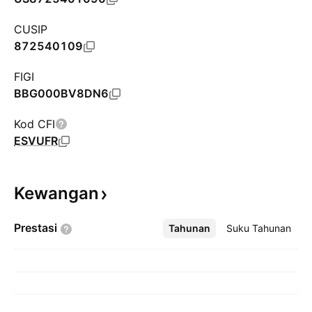
CUSIP
872540109
FIGI
BBG000BV8DN6
Kod CFI
ESVUFR
Kewangan
Prestasi
Tahunan
Lebih
Suku Tahunan