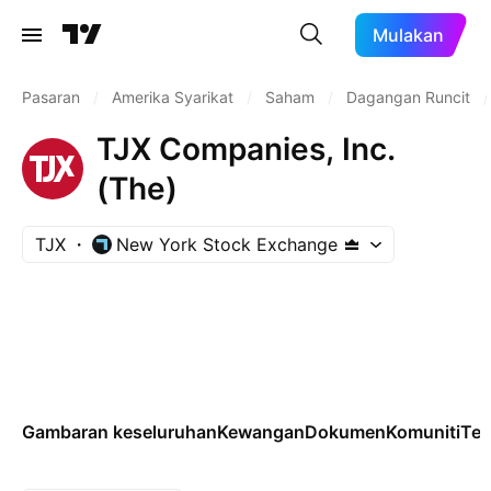
Mulakan
Pasaran
/
Amerika Syarikat
/
Saham
/
Dagangan Runcit
/
TJX Companies, Inc.
(The)
TJX
New York Stock Exchange
Gambaran keseluruhan
Kewangan
Dokumen
Komuniti
Tek