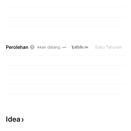
Perolehan
Tahunan
Lebih
Suku Tahunan
Akan datang
:
—
Idea