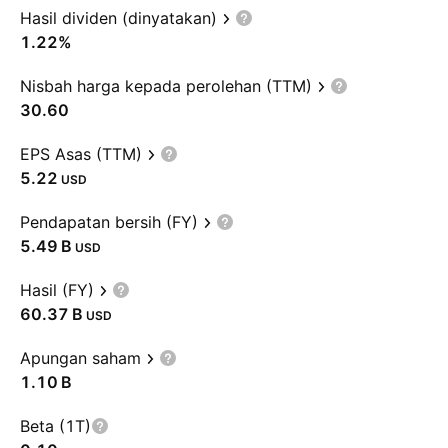
Hasil dividen (dinyatakan)
1.22%
Nisbah harga kepada perolehan (TTM)
30.60
EPS Asas (TTM)
5.22
USD
Pendapatan bersih (FY)
‪5.49 B‬
USD
Hasil (FY)
‪60.37 B‬
USD
Apungan saham
‪1.10 B‬
Beta (1T)