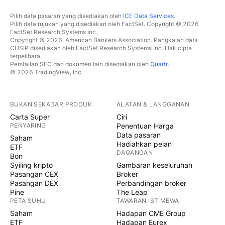
Pilih data pasaran yang disediakan oleh
ICE Data Services
.
Pilih data rujukan yang disediakan oleh FactSet. Copyright © 2026
FactSet Research Systems Inc.
Copyright © 2026, American Bankers Association. Pangkalan data
CUSIP disediakan oleh FactSet Research Systems Inc. Hak cipta
terpelihara.
Pemfailan SEC dan dokumen lain disediakan oleh
Quartr
.
© 2026 TradingView, Inc.
BUKAN SEKADAR PRODUK
ALATAN & LANGGANAN
Carta Super
Ciri
PENYARING
Penentuan Harga
Data pasaran
Saham
Hadiahkan pelan
ETF
DAGANGAN
Bon
Syiling kripto
Gambaran keseluruhan
Pasangan CEX
Broker
Pasangan DEX
Perbandingan broker
Pine
The Leap
PETA SUHU
TAWARAN ISTIMEWA
Saham
Hadapan CME Group
ETF
Hadapan Eurex