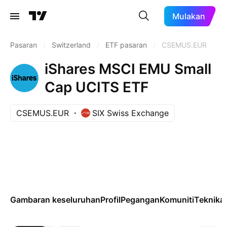
Mulakan
Pasaran
/
Switzerland
/
ETF pasaran
/
CSEMUS.EUR
iShares MSCI EMU Small
Cap UCITS ETF
CSEMUS.EUR
SIX Swiss Exchange
Gambaran keseluruhan
Profil
Pegangan
Komuniti
Teknikal