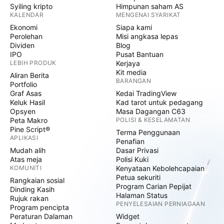
Syiling kripto
Himpunan saham AS
KALENDAR
MENGENAI SYARIKAT
Ekonomi
Siapa kami
Perolehan
Misi angkasa lepas
Dividen
Blog
IPO
Pusat Bantuan
LEBIH PRODUK
Kerjaya
Kit media
Aliran Berita
BARANGAN
Portfolio
Graf Asas
Kedai TradingView
Keluk Hasil
Kad tarot untuk pedagang
Opsyen
Masa Dagangan C63
Peta Makro
POLISI & KESELAMATAN
Pine Script®
Terma Penggunaan
APLIKASI
Penafian
Mudah alih
Dasar Privasi
Atas meja
Polisi Kuki
KOMUNITI
Kenyataan Kebolehcapaian
Petua sekuriti
Rangkaian sosial
Program Carian Pepijat
Dinding Kasih
Halaman Status
Rujuk rakan
PENYELESAIAN PERNIAGAAN
Program pencipta
Peraturan Dalaman
Widget