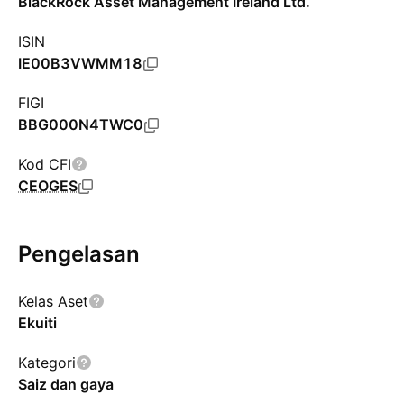
BlackRock Asset Management Ireland Ltd.
ISIN
IE00B3VWMM18
FIGI
BBG000N4TWC0
Kod CFI
CEOGES
Pengelasan
Kelas Aset
Ekuiti
Kategori
Saiz dan gaya