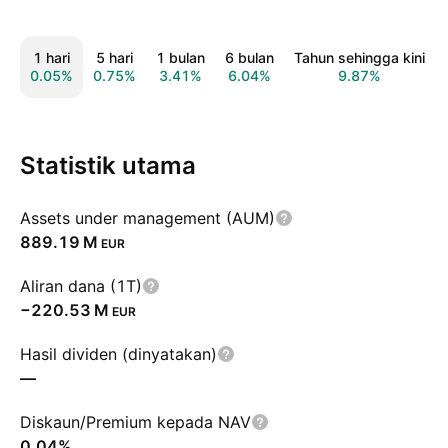
1 hari
5 hari
1 bulan
6 bulan
Tahun sehingga kini
0.05%
0.75%
3.41%
6.04%
9.87%
Statistik utama
Assets under management (AUM)
‪889.19 M‬
EUR
Aliran dana (1T)
‪−220.53 M‬
EUR
Hasil dividen (dinyatakan)
—
Diskaun/Premium kepada NAV
0.04%