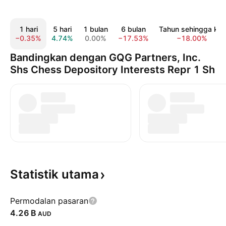
1 hari
5 hari
1 bulan
6 bulan
Tahun sehingga kini
−0.35%
4.74%
0.00%
−17.53%
−18.00%
Bandingkan dengan GQG Partners, Inc.
Shs Chess Depository Interests Repr 1 Sh
Statistik
utama
Permodalan pasaran
‪4.26 B‬
AUD