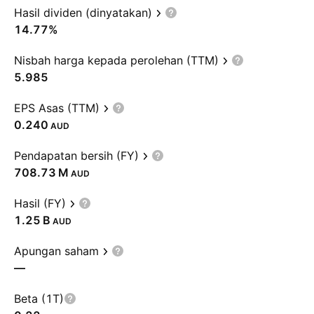
Hasil dividen (dinyatakan)
14.77%
Nisbah harga kepada perolehan (TTM)
5.985
EPS Asas (TTM)
0.240
AUD
Pendapatan bersih (FY)
‪708.73 M‬
AUD
Hasil (FY)
‪1.25 B‬
AUD
Apungan saham
—
Beta (1T)