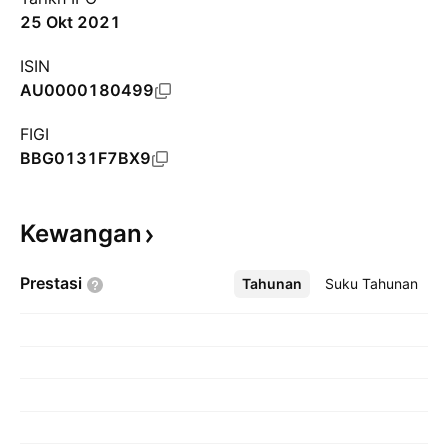
25 Okt 2021
ISIN
AU0000180499
FIGI
BBG0131F7BX9
Kewangan
Prestasi
Tahunan
Lebih
Suku Tahunan