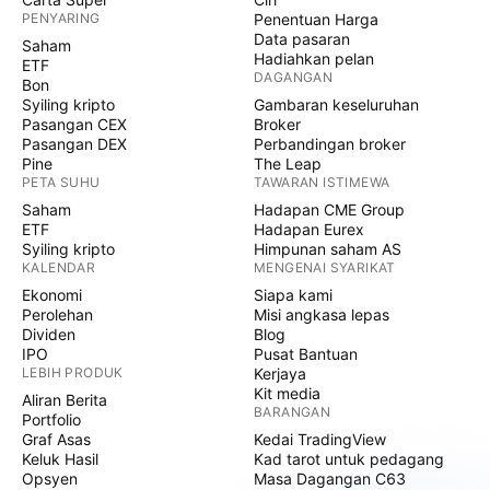
PENYARING
Penentuan Harga
Data pasaran
Saham
Hadiahkan pelan
ETF
DAGANGAN
Bon
Syiling kripto
Gambaran keseluruhan
Pasangan CEX
Broker
Pasangan DEX
Perbandingan broker
Pine
The Leap
PETA SUHU
TAWARAN ISTIMEWA
Saham
Hadapan CME Group
ETF
Hadapan Eurex
Syiling kripto
Himpunan saham AS
KALENDAR
MENGENAI SYARIKAT
Ekonomi
Siapa kami
Perolehan
Misi angkasa lepas
Dividen
Blog
IPO
Pusat Bantuan
LEBIH PRODUK
Kerjaya
Kit media
Aliran Berita
BARANGAN
Portfolio
Graf Asas
Kedai TradingView
Keluk Hasil
Kad tarot untuk pedagang
Opsyen
Masa Dagangan C63