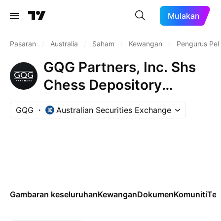
Mulakan
Pasaran
/
Australia
/
Saham
/
Kewangan
/
Pengurus Pel
GQG Partners, Inc. Shs
Chess Depository
Interests Repr 1 Sh
GQG
Australian Securities Exchange
Gambaran keseluruhan
Kewangan
Dokumen
Komuniti
Tek