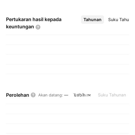
Pertukaran hasil kepada
Tahunan
Lebih
Suku Tahuna
keuntungan
Perolehan
Tahunan
Lebih
Suku Tahunan
Akan datang
:
—