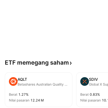
ETF memegang
saham
AQLT
SDIV
Betashares Australian Quality ETF Exchange Traded Fund Units
Global X Su
Berat
1.27%
Berat
0.83%
Nilai pasaran
‪12.24 M‬
Nilai pasaran
‪10.