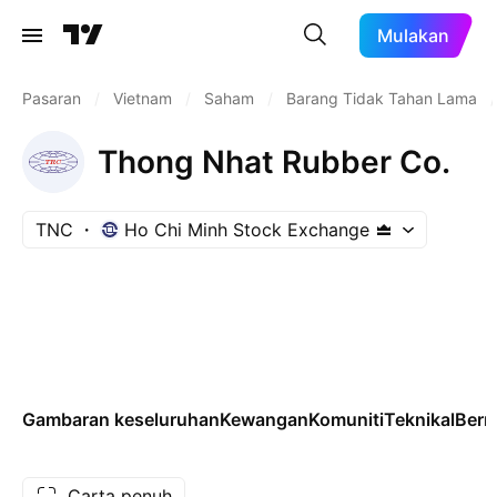
Mulakan
Pasaran
/
Vietnam
/
Saham
/
Barang Tidak Tahan Lama
/
Thong Nhat Rubber Co.
TNC
Ho Chi Minh Stock Exchange
Gambaran keseluruhan
Kewangan
Komuniti
Teknikal
Ber
Carta penuh