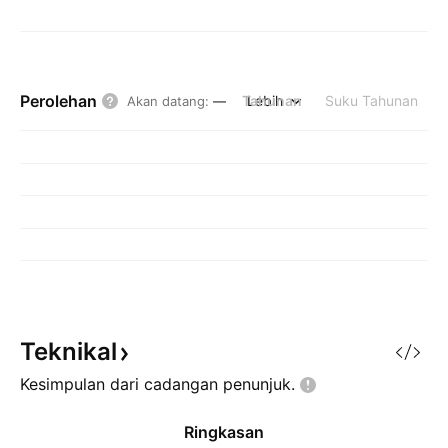
Perolehan
Tahunan
Lebih
Suku Tahunan
Akan datang
:
—
Teknikal
Kesimpulan dari cadangan
penunjuk.
Ringkasan