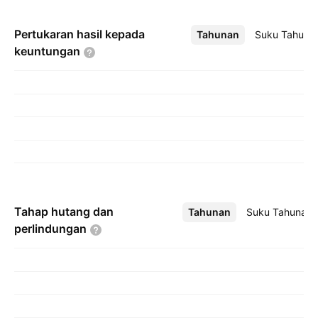
Pertukaran hasil kepada
Tahunan
Lebih
Suku Tahuna
keuntungan
Tahap hutang dan
Tahunan
Lebih
Suku Tahunan
perlindungan