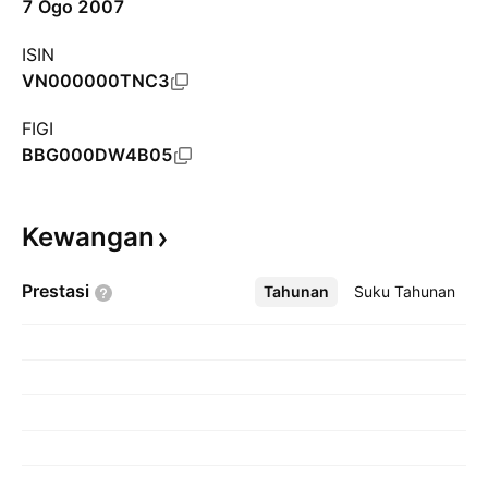
7 Ogo 2007
ISIN
VN000000TNC3
FIGI
BBG000DW4B05
Kewangan
Prestasi
Tahunan
Lebih
Suku Tahunan