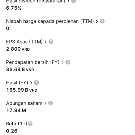
Hasil dividen (dinyatakan)
6.75%
Nisbah harga kepada perolehan (TTM)
0
EPS Asas (TTM)
2,800
VND
Pendapatan bersih (FY)
‪36.64 B‬
VND
Hasil (FY)
‪165.99 B‬
VND
Apungan saham
‪17.94 M‬
Beta (1T)
0.26