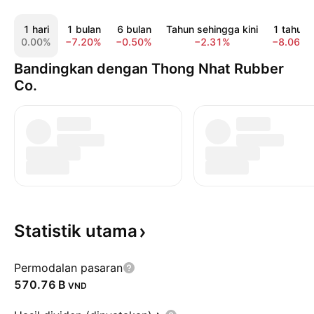
1 hari
1 bulan
6 bulan
Tahun sehingga kini
1 tahun
0.00%
−7.20%
−0.50%
−2.31%
−8.06%
Bandingkan dengan Thong Nhat Rubber
Co.
Statistik
utama
Permodalan pasaran
‪570.76 B‬
VND