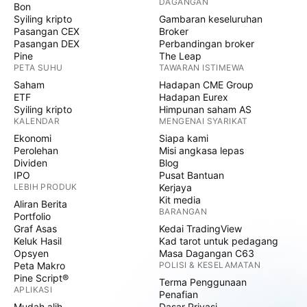
DAGANGAN
Bon
Syiling kripto
Gambaran keseluruhan
Pasangan CEX
Broker
Pasangan DEX
Perbandingan broker
Pine
The Leap
PETA SUHU
TAWARAN ISTIMEWA
Saham
Hadapan CME Group
ETF
Hadapan Eurex
Syiling kripto
Himpunan saham AS
KALENDAR
MENGENAI SYARIKAT
Ekonomi
Siapa kami
Perolehan
Misi angkasa lepas
Dividen
Blog
IPO
Pusat Bantuan
LEBIH PRODUK
Kerjaya
Kit media
Aliran Berita
BARANGAN
Portfolio
Graf Asas
Kedai TradingView
Keluk Hasil
Kad tarot untuk pedagang
Opsyen
Masa Dagangan C63
Peta Makro
POLISI & KESELAMATAN
Pine Script®
Terma Penggunaan
APLIKASI
Penafian
Mudah alih
Dasar Privasi