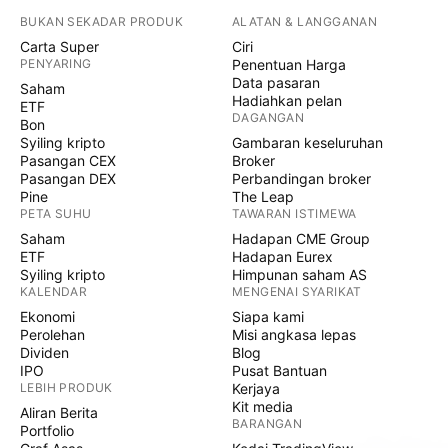
BUKAN SEKADAR PRODUK
ALATAN & LANGGANAN
Carta Super
Ciri
PENYARING
Penentuan Harga
Data pasaran
Saham
Hadiahkan pelan
ETF
DAGANGAN
Bon
Syiling kripto
Gambaran keseluruhan
Pasangan CEX
Broker
Pasangan DEX
Perbandingan broker
Pine
The Leap
PETA SUHU
TAWARAN ISTIMEWA
Saham
Hadapan CME Group
ETF
Hadapan Eurex
Syiling kripto
Himpunan saham AS
KALENDAR
MENGENAI SYARIKAT
Ekonomi
Siapa kami
Perolehan
Misi angkasa lepas
Dividen
Blog
IPO
Pusat Bantuan
LEBIH PRODUK
Kerjaya
Kit media
Aliran Berita
BARANGAN
Portfolio