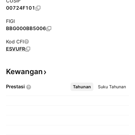
CUSIP
00724F101
FIGI
BBG000BB5006
Kod CFI
ESVUFR
Kewangan
Prestasi
Tahunan
Lebih
Suku Tahunan