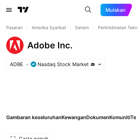
Mulakan
Pasaran
/
Amerika Syarikat
/
Saham
/
Perkhidmatan Tekno
Adobe Inc.
ADBE
Nasdaq Stock Market
Gambaran keseluruhan
Kewangan
Dokumen
Komuniti
Tek
Carta penuh