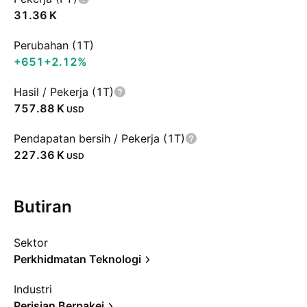
‪31.36 K‬
Perubahan (1T)
+651
+2.12%
Hasil / Pekerja (1T)
‪757.88 K‬
USD
Pendapatan bersih / Pekerja (1T)
‪227.36 K‬
USD
Butiran
Sektor
Perkhidmatan Teknologi
Industri
Perisian Berpakej