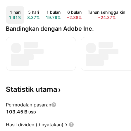
1 hari
5 hari
1 bulan
6 bulan
Tahun sehingga kini
1.91%
8.37%
19.79%
−2.38%
−24.37%
Bandingkan dengan Adobe Inc.
Statistik
utama
Permodalan pasaran
‪103.45 B‬
USD
Hasil dividen (dinyatakan)