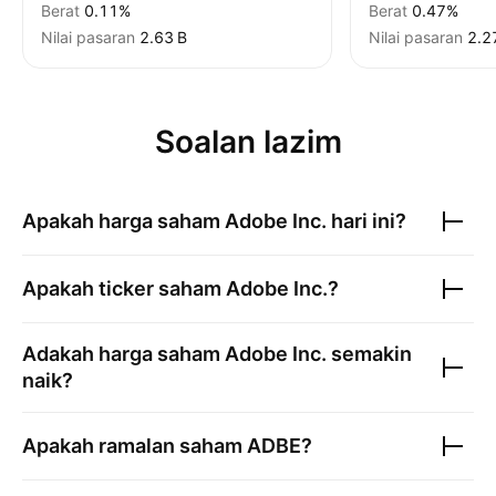
Berat
0.11%
Berat
0.47%
Nilai pasaran
‪2.63 B‬
Nilai pasaran
‪2.2
Soalan lazim
Apakah harga saham
Adobe Inc.
hari ini?
Apakah ticker saham
Adobe Inc.
?
Adakah harga saham
Adobe Inc.
semakin
naik?
Apakah ramalan saham
ADBE
?