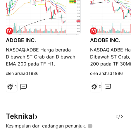
ADOBE INC.
ADOBE INC.
NASDAQ:ADBE Harga berada
NASDAQ:ADBE Har
Dibawah ST Grab dan Dibawah
Dibawah ST Grab
EMA 200 pada TF H1.
200 pada TF 30Mi
NASDAQ:ADBE STACKED EMA TF
Darvas. NASDAQ
oleh arshad1986
oleh arshad1986
H1 warna Merah. Perlu arah yang
EMA TF 30Min war
jelas pada STACKED EMA sama
Perlu arah yang je
1
0
ada warna Hijau(Naik) atau
STACKED EMA sam
Merah(Turun). Jika
Hijau(Naik) atau M
Kuning(Sideway) belum tahu
Jika Kuning(Sidew
arahnya.
arahnya.
Teknikal
Kesimpulan dari cadangan
penunjuk.