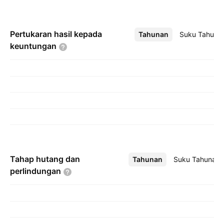
Pertukaran hasil kepada
Tahunan
Lebih
Suku Tahuna
keuntungan
Tahap hutang dan
Tahunan
Lebih
Suku Tahunan
perlindungan