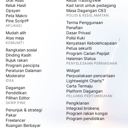
Graf Asas
Kedai TradingView
Keluk Hasil
Kad tarot untuk pedagang
Opsyen
Masa Dagangan C63
Peta Makro
POLISI & KESELAMATAN
Pine Script®
Terma Penggunaan
APLIKASI
Penafian
Mudah alih
Dasar Privasi
Atas meja
Polisi Kuki
KOMUNITI
Kenyataan Kebolehcapaian
Petua sekuriti
Rangkaian sosial
Program Carian Pepijat
Dinding Kasih
Halaman Status
Rujuk rakan
PENYELESAIAN PERNIAGAAN
Program pencipta
Peraturan Dalaman
Widget
Moderator
Perpustakaan pencartaan
IDEA
Lightweight Charts™
Carta Termaju
Dagangan
Platform Dagangan
Pendidikan
PELUANG PERTUMBUHAN
Pilihan Editor
SKRIP PINE
Pengiklanan
Integrasi brokeraj
Penunjuk & strategi
Program rakan kongsi
Pakar
Program pendidikan
Freelancer
Ruangan Berbayar