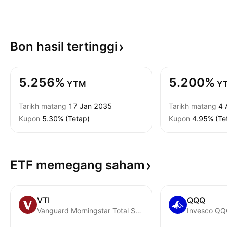
Bon hasil
tertinggi
5.256%
5.200%
YTM
Y
Tarikh matang
17 Jan 2035
Tarikh matang
4 
Kupon
5.30% (Tetap)
Kupon
4.95% (Te
ETF memegang
saham
VTI
QQQ
Vanguard Morningstar Total Stock Market ETF
Invesco QQQ