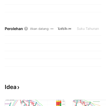
Perolehan
Tahunan
Lebih
Suku Tahunan
Akan datang
:
—
Idea