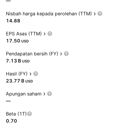
—
Nisbah harga kepada perolehan (TTM)
14.88
EPS Asas (TTM)
17.50
USD
Pendapatan bersih (FY)
‪7.13 B‬
USD
Hasil (FY)
‪23.77 B‬
USD
Apungan saham
—
Beta (1T)
0.70