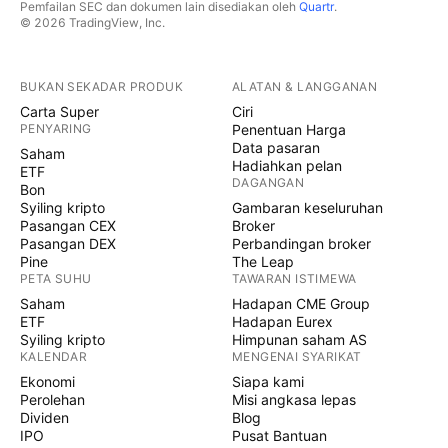
Pemfailan SEC dan dokumen lain disediakan oleh
Quartr
.
© 2026 TradingView, Inc.
BUKAN SEKADAR PRODUK
ALATAN & LANGGANAN
Carta Super
Ciri
PENYARING
Penentuan Harga
Data pasaran
Saham
Hadiahkan pelan
ETF
DAGANGAN
Bon
Syiling kripto
Gambaran keseluruhan
Pasangan CEX
Broker
Pasangan DEX
Perbandingan broker
Pine
The Leap
PETA SUHU
TAWARAN ISTIMEWA
Saham
Hadapan CME Group
ETF
Hadapan Eurex
Syiling kripto
Himpunan saham AS
KALENDAR
MENGENAI SYARIKAT
Ekonomi
Siapa kami
Perolehan
Misi angkasa lepas
Dividen
Blog
IPO
Pusat Bantuan