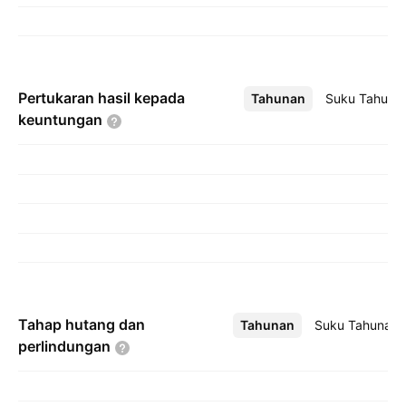
Pertukaran hasil kepada
Tahunan
Lebih
Suku Tahuna
keuntungan
Tahap hutang dan
Tahunan
Lebih
Suku Tahunan
perlindungan