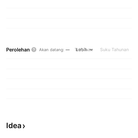
Perolehan
Tahunan
Lebih
Suku Tahunan
Akan datang
:
—
Idea