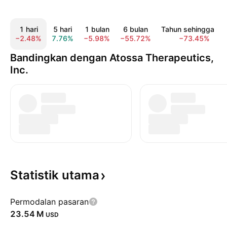
1 hari
5 hari
1 bulan
6 bulan
Tahun sehingga kin
−2.48%
7.76%
−5.98%
−55.72%
−73.45%
Bandingkan dengan Atossa Therapeutics,
Inc.
Statistik
utama
Permodalan pasaran
‪23.54 M‬
USD