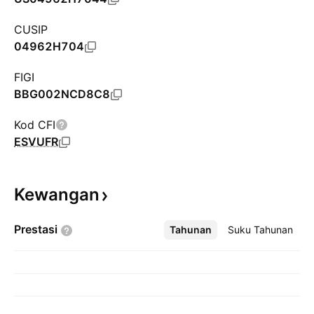
CUSIP
04962H704
FIGI
BBG002NCD8C8
Kod CFI
ESVUFR
Kewangan
Prestasi
Tahunan
Lebih
Suku Tahunan