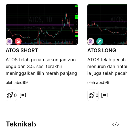
S
P
i
a
ATOS SHORT
n
ATOS LONG
n
g
j
ATOS telah pecah sokongan zon
ATOS telah pecah 
k
a
a
n
ungu dan 3.5. sesi terakhir
menurun dan rinta
t
g
meninggalkan lilin merah panjang
ia juga telah peca
serta volume tinggi. mungkin
6.82 dengan gap 
oleh abid99
oleh abid99
akan ke sokongan 2. rintangan
tinggi. namun ter
pada paras 3.5.
dari atas pada sesi
0
0
mungkin akan jat
sebelum menerusk
rintangan 7.4 dan
pada paras 6.82 R
Teknikal