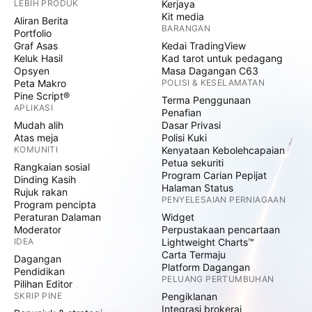
LEBIH PRODUK
Kerjaya
Kit media
Aliran Berita
BARANGAN
Portfolio
Graf Asas
Kedai TradingView
Keluk Hasil
Kad tarot untuk pedagang
Opsyen
Masa Dagangan C63
Peta Makro
POLISI & KESELAMATAN
Pine Script®
Terma Penggunaan
APLIKASI
Penafian
Mudah alih
Dasar Privasi
Atas meja
Polisi Kuki
KOMUNITI
Kenyataan Kebolehcapaian
Petua sekuriti
Rangkaian sosial
Program Carian Pepijat
Dinding Kasih
Halaman Status
Rujuk rakan
PENYELESAIAN PERNIAGAAN
Program pencipta
Peraturan Dalaman
Widget
Moderator
Perpustakaan pencartaan
IDEA
Lightweight Charts™
Carta Termaju
Dagangan
Platform Dagangan
Pendidikan
PELUANG PERTUMBUHAN
Pilihan Editor
SKRIP PINE
Pengiklanan
Integrasi brokeraj