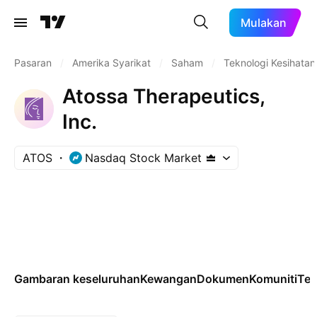
Mulakan
Pasaran
/
Amerika Syarikat
/
Saham
/
Teknologi Kesihatan
Atossa Therapeutics,
Inc.
ATOS
Nasdaq Stock Market
Gambaran keseluruhan
Kewangan
Dokumen
Komuniti
Tek