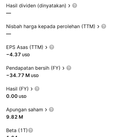
Hasil dividen (dinyatakan)
—
Nisbah harga kepada perolehan (TTM)
—
EPS Asas (TTM)
−4.37
USD
Pendapatan bersih (FY)
‪−34.77 M‬
USD
Hasil (FY)
0.00
USD
Apungan saham
‪9.82 M‬
Beta (1T)