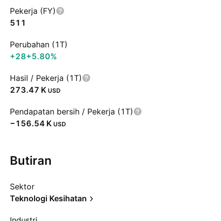
Pekerja (FY)
511
Perubahan (1T)
+28
+5.80%
Hasil / Pekerja (1T)
‪273.47 K‬
USD
Pendapatan bersih / Pekerja (1T)
‪−156.54 K‬
USD
Butiran
Sektor
Teknologi Kesihatan
Industri