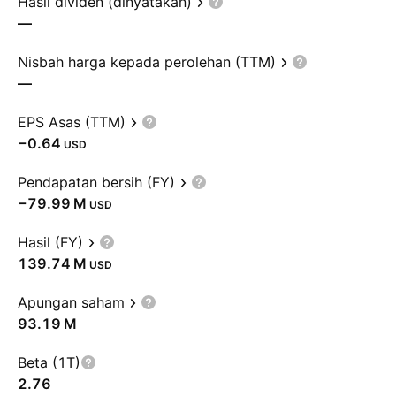
Hasil dividen (dinyatakan)
—
Nisbah harga kepada perolehan (TTM)
—
EPS Asas (TTM)
−0.64
USD
Pendapatan bersih (FY)
‪−79.99 M‬
USD
Hasil (FY)
‪139.74 M‬
USD
Apungan saham
‪93.19 M‬
Beta (1T)
2.76