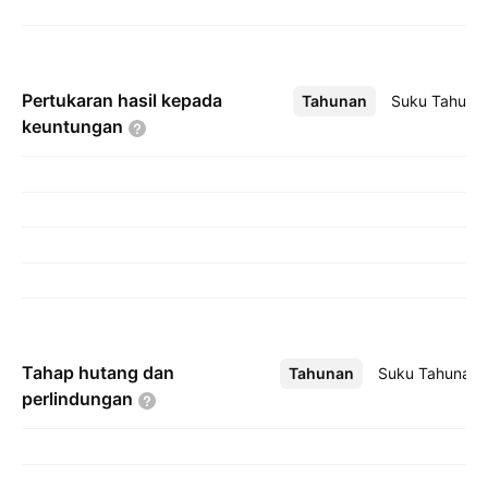
Pertukaran hasil kepada
Tahunan
Lebih
Suku Tahuna
keuntungan
Tahap hutang dan
Tahunan
Lebih
Suku Tahunan
perlindungan