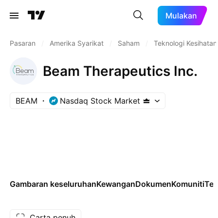
Mulakan
Pasaran
/
Amerika Syarikat
/
Saham
/
Teknologi Kesihatan
Beam Therapeutics Inc.
BEAM
Nasdaq Stock Market
Gambaran keseluruhan
Kewangan
Dokumen
Komuniti
Tek
Carta penuh