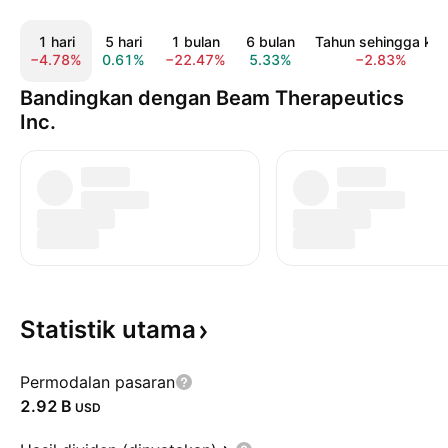
1 hari
5 hari
1 bulan
6 bulan
Tahun sehingga kini
−4.78%
0.61%
−22.47%
5.33%
−2.83%
Bandingkan dengan Beam Therapeutics
Inc.
Statistik
utama
Permodalan pasaran
‪2.92 B‬
USD