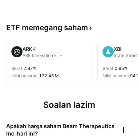
ETF memegang
saham
ARKK
XBI
ARK Innovation ETF
Berat
2.87%
Berat
0.95%
Nilai pasaran
‪172.45 M‬
Nilai pasaran
‪94.
Soalan lazim
Apakah harga saham
Beam Therapeutics
Inc.
hari ini?