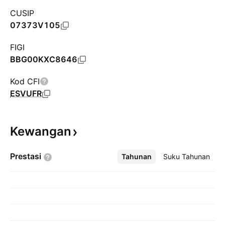
CUSIP
07373V105
FIGI
BBG00KXC8646
Kod CFI
ESVUFR
Kewangan
Prestasi
Tahunan
Lebih
Suku Tahunan