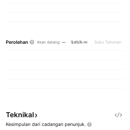
Perolehan
Tahunan
Lebih
Suku Tahunan
Akan datang
:
—
Teknikal
Kesimpulan dari cadangan
penunjuk.