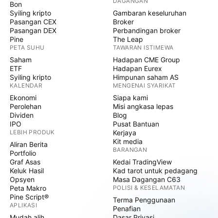
DAGANGAN
Bon
Syiling kripto
Gambaran keseluruhan
Pasangan CEX
Broker
Pasangan DEX
Perbandingan broker
Pine
The Leap
PETA SUHU
TAWARAN ISTIMEWA
Saham
Hadapan CME Group
ETF
Hadapan Eurex
Syiling kripto
Himpunan saham AS
KALENDAR
MENGENAI SYARIKAT
Ekonomi
Siapa kami
Perolehan
Misi angkasa lepas
Dividen
Blog
IPO
Pusat Bantuan
LEBIH PRODUK
Kerjaya
Kit media
Aliran Berita
BARANGAN
Portfolio
Graf Asas
Kedai TradingView
Keluk Hasil
Kad tarot untuk pedagang
Opsyen
Masa Dagangan C63
Peta Makro
POLISI & KESELAMATAN
Pine Script®
Terma Penggunaan
APLIKASI
Penafian
Mudah alih
Dasar Privasi