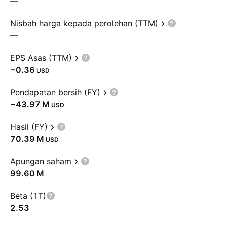
—
Nisbah harga kepada perolehan (TTM)
—
EPS Asas (TTM)
−0.36
USD
Pendapatan bersih (FY)
‪−43.97 M‬
USD
Hasil (FY)
‪70.39 M‬
USD
Apungan saham
‪99.60 M‬
Beta (1T)
2.53