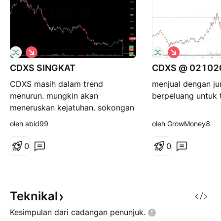
S
S
i
i
CDXS SINGKAT
n
CDXS @ 02102
n
g
g
CDXS masih dalam trend
menjual dengan jum
k
k
a
a
menurun. mungkin akan
berpeluang untuk 
t
t
meneruskan kejatuhan. sokongan
pada 4.2. rintangan pada 8.3.
oleh abid99
oleh GrowMoney8
Kenyataan Penafian: Ini adalah
untuk tujuan pembelajaran
0
0
sahaja, tiada cadangan
pembelian atau penjualan.
Berdagang atas risiko anda
sendiri.
Teknikal
Kesimpulan dari cadangan
penunjuk.