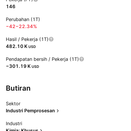
146
Perubahan (1T)
−42
−22.34%
Hasil / Pekerja (1T)
‪482.10 K‬
USD
Pendapatan bersih / Pekerja (1T)
‪−301.19 K‬
USD
Butiran
Sektor
Industri Pemprosesan
Industri
Kimia: Khusus