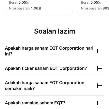
Berat
0.05%
Berat
0.05%
Nilai pasaran
‪1.06 B‬
Nilai pasaran
‪863
Soalan lazim
Apakah harga saham
EQT Corporation
hari
ini?
Apakah ticker saham
EQT Corporation
?
Adakah harga saham
EQT Corporation
semakin naik?
Apakah ramalan saham
EQT
?