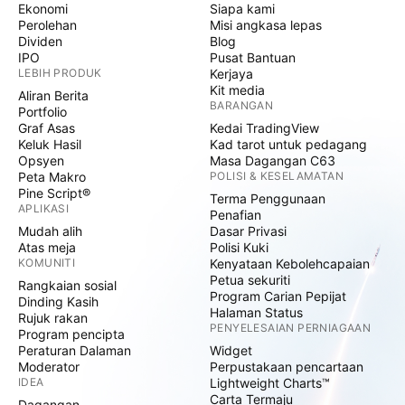
Ekonomi
Siapa kami
Perolehan
Misi angkasa lepas
Dividen
Blog
IPO
Pusat Bantuan
LEBIH PRODUK
Kerjaya
Kit media
Aliran Berita
BARANGAN
Portfolio
Graf Asas
Kedai TradingView
Keluk Hasil
Kad tarot untuk pedagang
Opsyen
Masa Dagangan C63
Peta Makro
POLISI & KESELAMATAN
Pine Script®
Terma Penggunaan
APLIKASI
Penafian
Mudah alih
Dasar Privasi
Atas meja
Polisi Kuki
KOMUNITI
Kenyataan Kebolehcapaian
Petua sekuriti
Rangkaian sosial
Program Carian Pepijat
Dinding Kasih
Halaman Status
Rujuk rakan
PENYELESAIAN PERNIAGAAN
Program pencipta
Peraturan Dalaman
Widget
Moderator
Perpustakaan pencartaan
IDEA
Lightweight Charts™
Carta Termaju
Dagangan