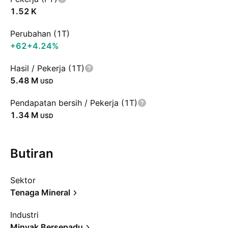
‪1.52 K‬
Perubahan (1T)
+62
+4.24%
Hasil / Pekerja (1T)
‪5.48 M‬
USD
Pendapatan bersih / Pekerja (1T)
‪1.34 M‬
USD
Butiran
Sektor
Tenaga Mineral
Industri
Minyak Bersepadu