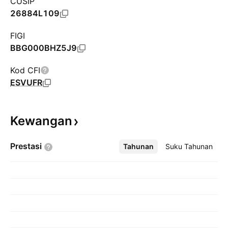
CUSIP
26884L109
FIGI
BBG000BHZ5J9
Kod CFI
ESVUFR
Kewangan
Prestasi
Tahunan
Lebih
Suku Tahunan