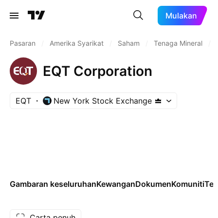
Mulakan
Pasaran
/
Amerika Syarikat
/
Saham
/
Tenaga Mineral
/
EQT Corporation
EQT
New York Stock Exchange
Gambaran keseluruhan
Kewangan
Dokumen
Komuniti
Tek
Carta penuh