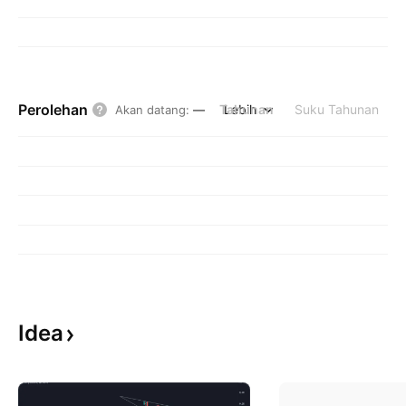
Perolehan
Tahunan
Lebih
Suku Tahunan
Akan datang
:
—
Idea