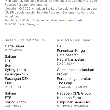
Pilih data rujukan yang disediakan oleh FactSet. Copyright © 2026
FactSet Research Systems Inc.
Copyright © 2026, American Bankers Association. Pangkalan data
CUSIP disediakan oleh FactSet Research Systems Inc. Hak cipta
terpelihara.
Pemfailan SEC dan dokumen lain disediakan oleh
Quartr
.
© 2026 TradingView, Inc.
BUKAN SEKADAR PRODUK
ALATAN & LANGGANAN
Carta Super
Ciri
PENYARING
Penentuan Harga
Data pasaran
Saham
Hadiahkan pelan
ETF
DAGANGAN
Bon
Syiling kripto
Gambaran keseluruhan
Pasangan CEX
Broker
Pasangan DEX
Perbandingan broker
Pine
The Leap
PETA SUHU
TAWARAN ISTIMEWA
Saham
Hadapan CME Group
ETF
Hadapan Eurex
Syiling kripto
Himpunan saham AS
KALENDAR
MENGENAI SYARIKAT