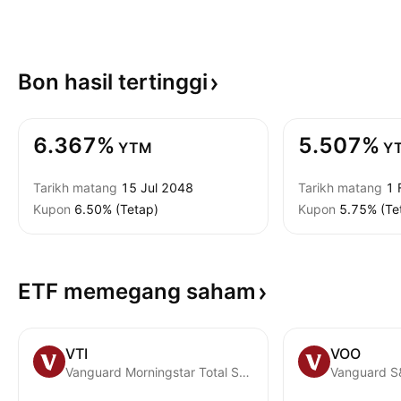
Bon hasil
tertinggi
6.367%
5.507%
YTM
Y
Tarikh matang
15 Jul 2048
Tarikh matang
1 
Kupon
6.50% (Tetap)
Kupon
5.75% (Te
ETF memegang
saham
VTI
VOO
Vanguard Morningstar Total Stock Market ETF
Vanguard S