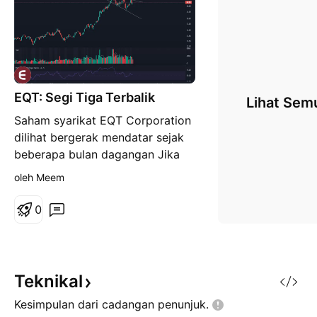
EQT: Segi Tiga Terbalik
Lihat Sem
Saham syarikat EQT Corporation
dilihat bergerak mendatar sejak
beberapa bulan dagangan Jika
dilihat pada carta harian,
oleh Meem
pergerakan harga dilihat
bergerak dalam corak carta segi
0
tiga terbalik Lilin beberapa hari
dagangan yang lalu dilihat
bergerak mendekati rintangan
corak carta namun volum berada
Teknikal
di
Kesimpulan dari cadangan
penunjuk.