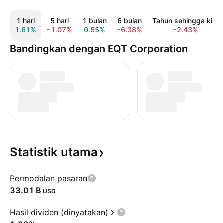
1 hari
5 hari
1 bulan
6 bulan
Tahun sehingga kini
1.61%
−1.07%
0.55%
−6.38%
−2.43%
Bandingkan dengan EQT Corporation
Statistik
utama
Permodalan pasaran
‪33.01 B‬
USD
Hasil dividen (dinyatakan)