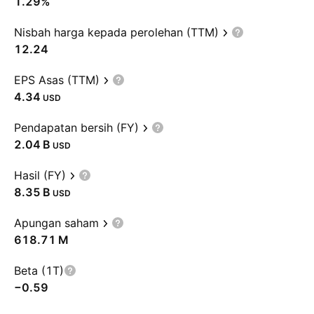
1.29%
Nisbah harga kepada perolehan (TTM)
12.24
EPS Asas (TTM)
4.34
USD
Pendapatan bersih (FY)
‪2.04 B‬
USD
Hasil (FY)
‪8.35 B‬
USD
Apungan saham
‪618.71 M‬
Beta (1T)
−0.59