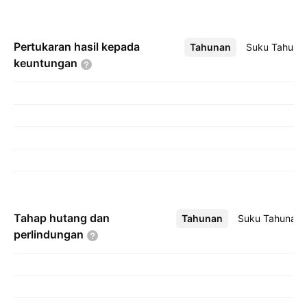
Pertukaran hasil kepada
Tahunan
Lebih
Suku Tahuna
keuntungan
Tahap hutang dan
Tahunan
Lebih
Suku Tahunan
perlindungan