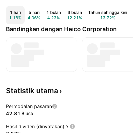
1 hari
5 hari
1 bulan
6 bulan
Tahun sehingga kini
1.18%
4.06%
4.23%
12.21%
13.72%
Bandingkan dengan Heico Corporation
Statistik
utama
Permodalan pasaran
‪42.81 B‬
USD
Hasil dividen (dinyatakan)