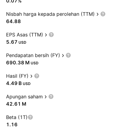
0.07%
Nisbah harga kepada perolehan (TTM)
64.88
EPS Asas (TTM)
5.67
USD
Pendapatan bersih (FY)
‪690.38 M‬
USD
Hasil (FY)
‪4.49 B‬
USD
Apungan saham
‪42.61 M‬
Beta (1T)
1.16