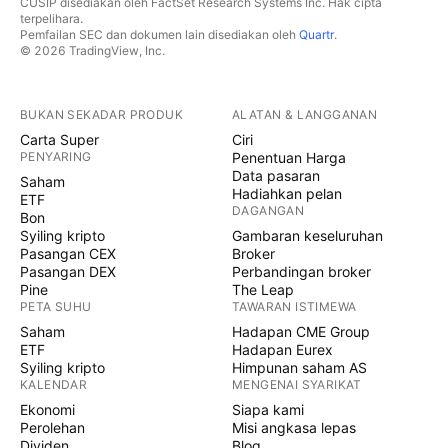
CUSIP disediakan oleh FactSet Research Systems Inc. Hak cipta
terpelihara.
Pemfailan SEC dan dokumen lain disediakan oleh
Quartr
.
© 2026 TradingView, Inc.
BUKAN SEKADAR PRODUK
ALATAN & LANGGANAN
Carta Super
Ciri
PENYARING
Penentuan Harga
Data pasaran
Saham
Hadiahkan pelan
ETF
DAGANGAN
Bon
Syiling kripto
Gambaran keseluruhan
Pasangan CEX
Broker
Pasangan DEX
Perbandingan broker
Pine
The Leap
PETA SUHU
TAWARAN ISTIMEWA
Saham
Hadapan CME Group
ETF
Hadapan Eurex
Syiling kripto
Himpunan saham AS
KALENDAR
MENGENAI SYARIKAT
Ekonomi
Siapa kami
Perolehan
Misi angkasa lepas
Dividen
Blog