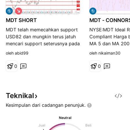
S
i
MDT SHORT
n
MDT - CONNORS
g
MDT telah memecahkan support
NYSE:MDT Ideal Ra
k
a
USD82 dan mungkin terus jatuh
Compliant Harga b
t
mencari support seterusnya pada
MA 5 dan MA 200 
USD70
dengan RSI (2) di
oleh abid99
oleh nikaiman30
Oversold. Kaunter
menyeluruh berad
0
0
keadaan uptrend d
1D, 1W & 1M. AM
EARNINGS MDT D
HARI.
Teknikal
Kesimpulan dari cadangan
penunjuk.
Neutral
Jual
Beli