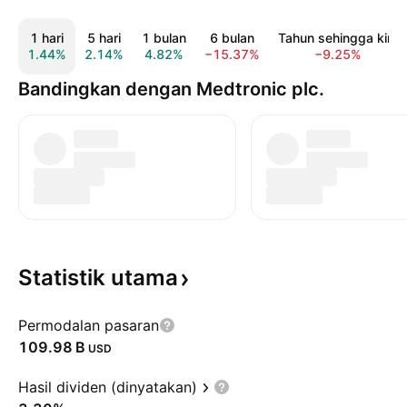
1 hari
5 hari
1 bulan
6 bulan
Tahun sehingga kini
1.44%
2.14%
4.82%
−15.37%
−9.25%
Bandingkan dengan Medtronic plc.
Statistik
utama
Permodalan pasaran
‪109.98 B‬
USD
Hasil dividen (dinyatakan)