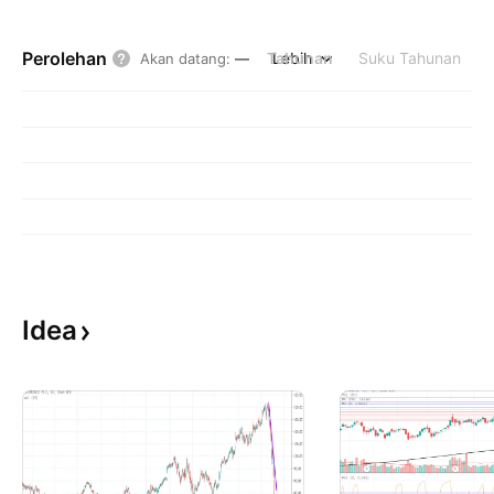
Perolehan
Tahunan
Lebih
Suku Tahunan
Akan datang
:
—
Idea