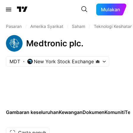
Mulakan
Pasaran
/
Amerika Syarikat
/
Saham
/
Teknologi Kesihatan
Medtronic plc.
MDT
New York Stock Exchange
Gambaran keseluruhan
Kewangan
Dokumen
Komuniti
Tek
Carta penuh