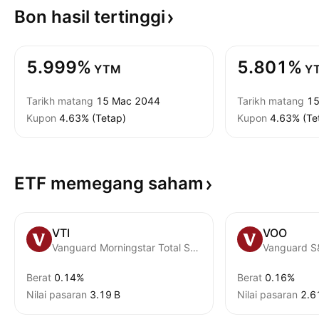
Bon hasil
tertinggi
5.999%
5.801%
YTM
Y
Tarikh matang
15 Mac 2044
Tarikh matang
15
Kupon
4.63% (Tetap)
Kupon
4.63% (Te
ETF memegang
saham
VTI
VOO
Vanguard Morningstar Total Stock Market ETF
Vanguard S
Berat
0.14%
Berat
0.16%
Nilai pasaran
‪3.19 B‬
Nilai pasaran
‪2.6