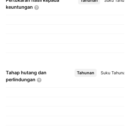
Pertukaran hasil kepada
Tahunan
Lebih
Suku Tahuna
keuntungan
Tahap hutang dan
Tahunan
Lebih
Suku Tahunan
perlindungan