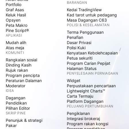
BARANGAN
Portfolio
Graf Asas
Kedai TradingView
Keluk Hasil
Kad tarot untuk pedagang
Opsyen
Masa Dagangan C63
Peta Makro
POLISI & KESELAMATAN
Pine Script®
Terma Penggunaan
APLIKASI
Penafian
Mudah alih
Dasar Privasi
Atas meja
Polisi Kuki
KOMUNITI
Kenyataan Kebolehcapaian
Petua sekuriti
Rangkaian sosial
Program Carian Pepijat
Dinding Kasih
Halaman Status
Rujuk rakan
PENYELESAIAN PERNIAGAAN
Program pencipta
Peraturan Dalaman
Widget
Moderator
Perpustakaan pencartaan
IDEA
Lightweight Charts™
Carta Termaju
Dagangan
Platform Dagangan
Pendidikan
PELUANG PERTUMBUHAN
Pilihan Editor
SKRIP PINE
Pengiklanan
Integrasi brokeraj
Penunjuk & strategi
Program rakan kongsi
Pakar
Program pendidikan