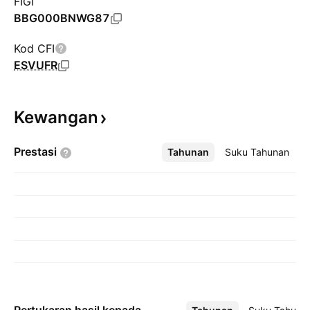
FIGI
BBG000BNWG87
Kod CFI
ESVUFR
Kewangan
Prestasi
Tahunan
Lebih
Suku Tahunan