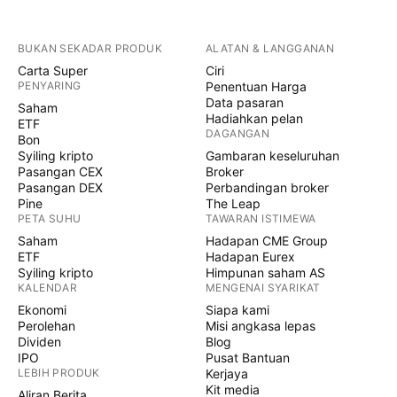
BUKAN SEKADAR PRODUK
ALATAN & LANGGANAN
Carta Super
Ciri
PENYARING
Penentuan Harga
Data pasaran
Saham
Hadiahkan pelan
ETF
DAGANGAN
Bon
Syiling kripto
Gambaran keseluruhan
Pasangan CEX
Broker
Pasangan DEX
Perbandingan broker
Pine
The Leap
PETA SUHU
TAWARAN ISTIMEWA
Saham
Hadapan CME Group
ETF
Hadapan Eurex
Syiling kripto
Himpunan saham AS
KALENDAR
MENGENAI SYARIKAT
Ekonomi
Siapa kami
Perolehan
Misi angkasa lepas
Dividen
Blog
IPO
Pusat Bantuan
LEBIH PRODUK
Kerjaya
Kit media
Aliran Berita