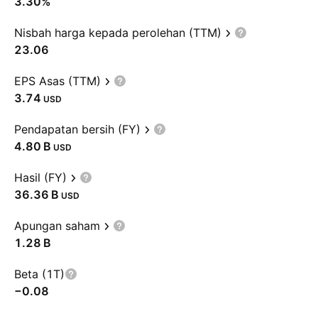
3.30%
Nisbah harga kepada perolehan (TTM)
23.06
EPS Asas (TTM)
3.74
USD
Pendapatan bersih (FY)
‪4.80 B‬
USD
Hasil (FY)
‪36.36 B‬
USD
Apungan saham
‪1.28 B‬
Beta (1T)
−0.08