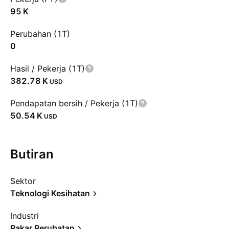
‪95 K‬
Perubahan (1T)
0
Hasil / Pekerja (1T)
‪382.78 K‬
USD
Pendapatan bersih / Pekerja (1T)
‪50.54 K‬
USD
Butiran
Sektor
Teknologi Kesihatan
Industri
Pakar Perubatan