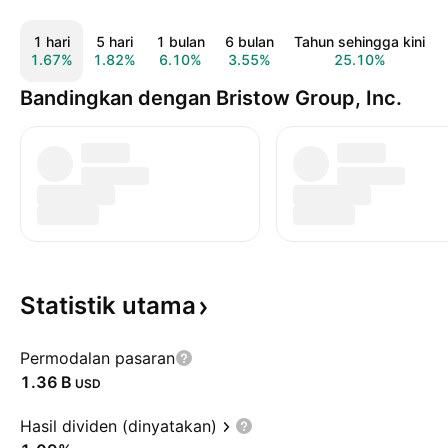
1 hari
5 hari
1 bulan
6 bulan
Tahun sehingga kini
1.67%
1.82%
6.10%
3.55%
25.10%
Bandingkan dengan Bristow Group, Inc.
Statistik
utama
Permodalan pasaran
‪1.36 B‬
USD
Hasil dividen (dinyatakan)