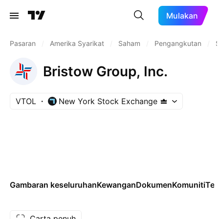
Mulakan
Pasaran
/
Amerika Syarikat
/
Saham
/
Pengangkutan
/
Bristow Group, Inc.
VTOL
New York Stock Exchange
Gambaran keseluruhan
Kewangan
Dokumen
Komuniti
Tek
Carta penuh