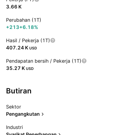
‪3.66 K‬
Perubahan (1T)
+213
+6.18%
Hasil / Pekerja (1T)
‪407.24 K‬
USD
Pendapatan bersih / Pekerja (1T)
‪35.27 K‬
USD
Butiran
Sektor
Pengangkutan
Industri
Syarikat Penerbangan