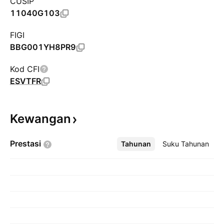
CUSIP
11040G103
FIGI
BBG001YH8PR9
Kod CFI
ESVTFR
Kewangan
Prestasi
Tahunan
Lebih
Suku Tahunan