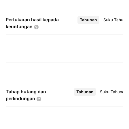
Pertukaran hasil kepada
Tahunan
Lebih
Suku Tahuna
keuntungan
Tahap hutang dan
Tahunan
Lebih
Suku Tahunan
perlindungan