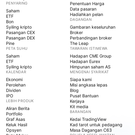
PENYARING
Penentuan Harga
Data pasaran
Saham
Hadiahkan pelan
ETF
DAGANGAN
Bon
Syiling kripto
Gambaran keseluruhan
Pasangan CEX
Broker
Pasangan DEX
Perbandingan broker
Pine
The Leap
PETA SUHU
TAWARAN ISTIMEWA
Saham
Hadapan CME Group
ETF
Hadapan Eurex
Syiling kripto
Himpunan saham AS
KALENDAR
MENGENAI SYARIKAT
Ekonomi
Siapa kami
Perolehan
Misi angkasa lepas
Dividen
Blog
IPO
Pusat Bantuan
LEBIH PRODUK
Kerjaya
Kit media
Aliran Berita
BARANGAN
Portfolio
Graf Asas
Kedai TradingView
Keluk Hasil
Kad tarot untuk pedagang
Opsyen
Masa Dagangan C63