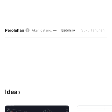
Perolehan
Tahunan
Lebih
Suku Tahunan
Akan datang
:
—
Idea