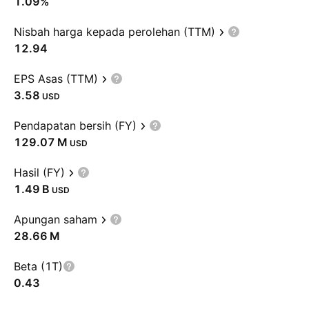
1.09%
Nisbah harga kepada perolehan (TTM)
12.94
EPS Asas (TTM)
3.58
USD
Pendapatan bersih (FY)
‪129.07 M‬
USD
Hasil (FY)
‪1.49 B‬
USD
Apungan saham
‪28.66 M‬
Beta (1T)
0.43