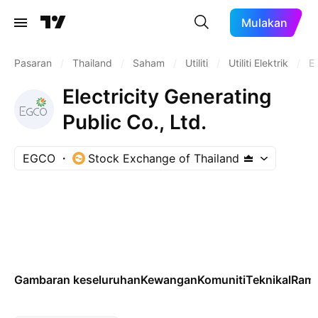
Mulakan
Pasaran
/
Thailand
/
Saham
/
Utiliti
/
Utiliti Elektrik
/
E
Electricity Generating
Public Co., Ltd.
EGCO
Stock Exchange of Thailand
Gambaran keseluruhan
Kewangan
Komuniti
Teknikal
Rama