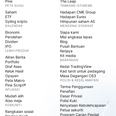
Pine
The Leap
PETA SUHU
TAWARAN ISTIMEWA
Saham
Hadapan CME Group
ETF
Hadapan Eurex
Syiling kripto
Himpunan saham AS
KALENDAR
MENGENAI SYARIKAT
Ekonomi
Siapa kami
Perolehan
Misi angkasa lepas
Dividen
Blog
IPO
Pusat Bantuan
LEBIH PRODUK
Kerjaya
Kit media
Aliran Berita
BARANGAN
Portfolio
Graf Asas
Kedai TradingView
Keluk Hasil
Kad tarot untuk pedagang
Opsyen
Masa Dagangan C63
Peta Makro
POLISI & KESELAMATAN
Pine Script®
Terma Penggunaan
APLIKASI
Penafian
Mudah alih
Dasar Privasi
Atas meja
Polisi Kuki
KOMUNITI
Kenyataan Kebolehcapaian
Petua sekuriti
Rangkaian sosial
Program Carian Pepijat