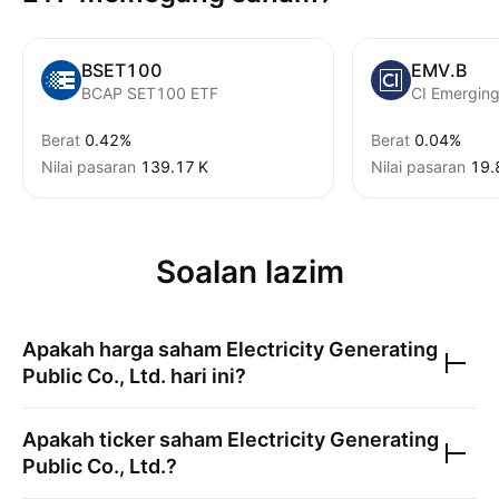
BSET100
EMV.B
BCAP SET100 ETF
Berat
0.42%
Berat
0.04%
Nilai pasaran
‪139.17 K‬
Nilai pasaran
‪19.
Soalan lazim
Apakah harga saham
Electricity Generating
Public Co., Ltd.
hari ini?
Apakah ticker saham
Electricity Generating
Public Co., Ltd.
?