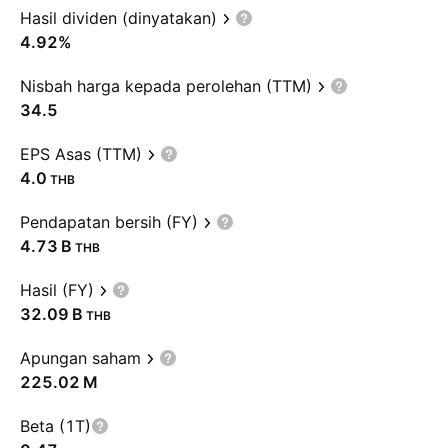
Hasil dividen (dinyatakan)
4.92%
Nisbah harga kepada perolehan (TTM)
34.5
EPS Asas (TTM)
4.0
THB
Pendapatan bersih (FY)
‪4.73 B‬
THB
Hasil (FY)
‪32.09 B‬
THB
Apungan saham
‪225.02 M‬
Beta (1T)