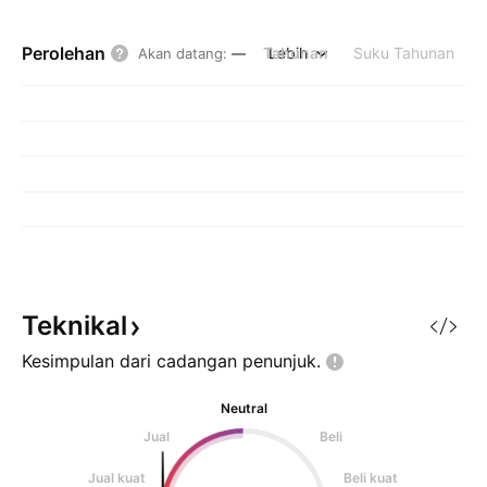
Perolehan
Tahunan
Lebih
Suku Tahunan
Akan datang
:
—
Teknikal
Kesimpulan dari cadangan
penunjuk.
Neutral
Jual
Beli
Jual kuat
Beli kuat