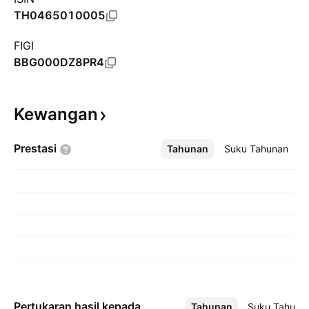
TH0465010005
FIGI
BBG000DZ8PR4
Kewangan
Prestasi
Tahunan
Lebih
Suku Tahunan
Pertukaran hasil kepada
Tahunan
Lebih
Suku Tahuna