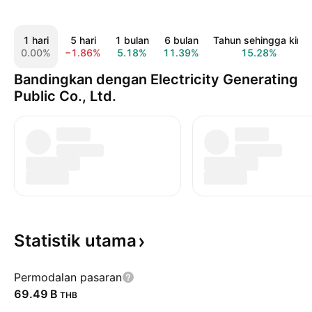
1 hari
5 hari
1 bulan
6 bulan
Tahun sehingga kini
0.00%
−1.86%
5.18%
11.39%
15.28%
Bandingkan dengan Electricity Generating
Public Co., Ltd.
Statistik
utama
Permodalan pasaran
‪69.49 B‬
THB