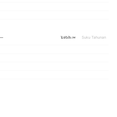
Tahunan
Lebih
Suku Tahunan
—