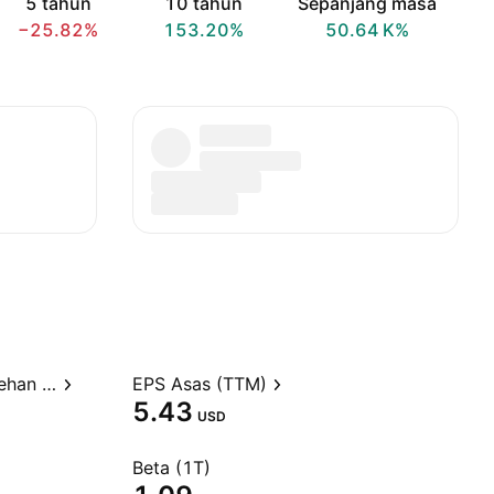
5 tahun
10 tahun
Sepanjang masa
−25.82%
153.20%
‪50.64 K‬%
Nisbah harga kepada perolehan (TTM)
EPS Asas (TTM)
5.43
USD
Beta (1T)