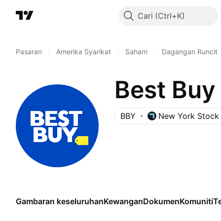
Cari
Pasaran
/
Amerika Syarikat
/
Saham
/
Dagangan Runcit
Best Buy 
BBY
New York Stock
Gambaran keseluruhan
Kewangan
Dokumen
Komuniti
Te