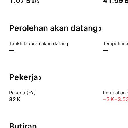
‪1.07 B‬
‪41.69 B
USD
Perolehan akan
datang
Tarikh laporan akan datang
Tempoh ma
—
—
Pekerja
Pekerja (FY)
Perubahan 
‪82 K‬
‪−3 K‬
−3.5
Butiran