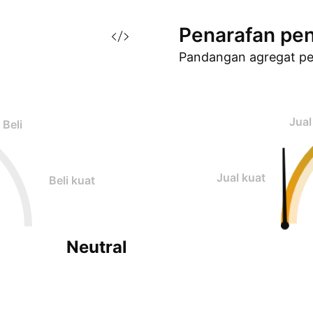
Penarafan
pen
Pandangan agregat p
Jual
Beli
Jual kuat
Beli kuat
Neutral