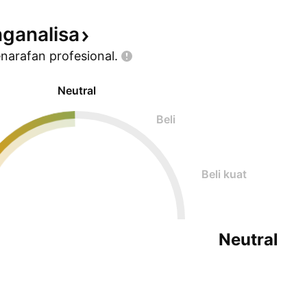
ganalisa
enarafan
profesional.
Neutral
Beli
Beli kuat
Neutral