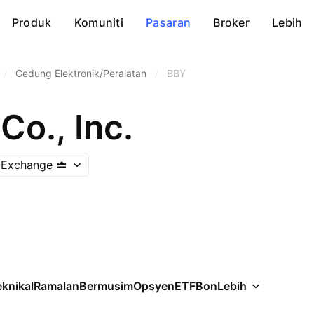
Produk
Komuniti
Pasaran
Broker
Lebih
/
Gedung Elektronik/Peralatan
/
BBY
Co., Inc.
 Exchange
knikal
Ramalan
Bermusim
Opsyen
ETF
Bon
Lebih