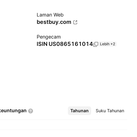
Laman Web
bestbuy.com
Pengecam
ISIN
US0865161014
Lebih +2
keuntungan
Tahunan
Lebih
Suku Tahunan