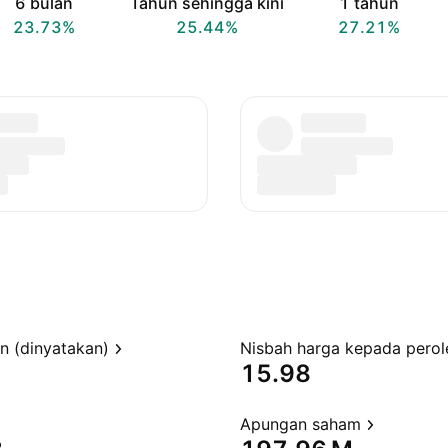
6 bulan
Tahun sehingga kini
1 tahun
23.73%
25.44%
27.21%
en (dinyatakan)
15.98
Apungan saham