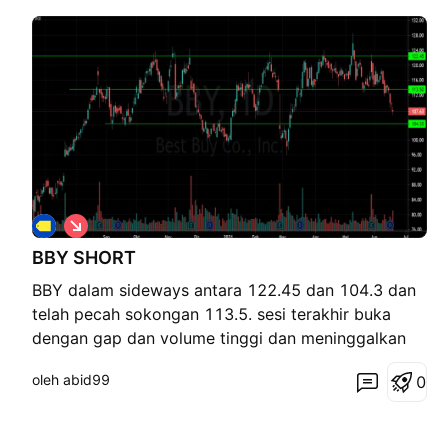
S
i
BBY SHORT
n
g
BBY dalam sideways antara 122.45 dan 104.3 dan
k
a
telah pecah sokongan 113.5. sesi terakhir buka
t
dengan gap dan volume tinggi dan meninggalkan
doji. kelihatan 3 gagak hitam terbentuk pada 3 sesi
oleh abid99
0
terakhir. mungkin akan meneruskan kejatuhan ke
paras sokongan 104.3. rintangan pada 113.5 SBR.