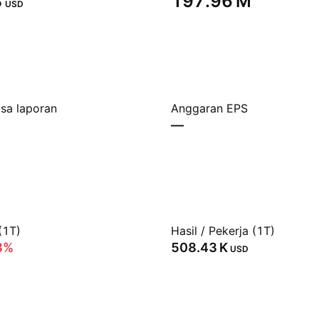
‬
‪197.96 M‬
USD
sa laporan
Anggaran EPS
—
(1T)
Hasil / Pekerja (1T)
3%
‪508.43 K‬
USD