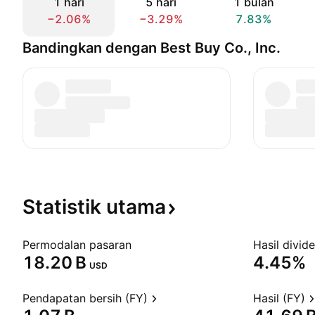
1 hari
5 hari
1 bulan
−2.06%
−3.29%
7.83%
Bandingkan dengan Best Buy Co., Inc.
Statistik
utama
Permodalan pasaran
Hasil divid
‪18.20 B‬
4.45%
USD
Pendapatan bersih (FY)
Hasil (FY)