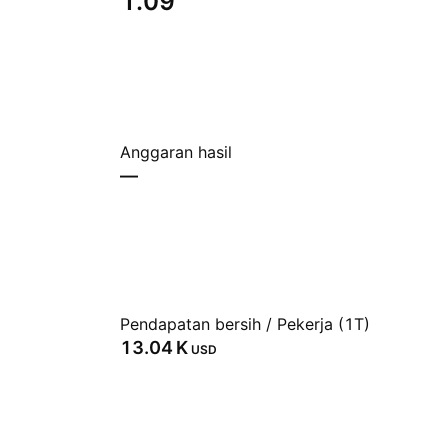
1.09
Anggaran hasil
—
Pendapatan bersih / Pekerja (1T)
‪13.04 K‬
USD