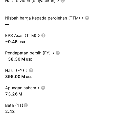
Hasil dividen (dinyatakan)
—
Nisbah harga kepada perolehan (TTM)
—
EPS Asas (TTM)
−0.45
USD
Pendapatan bersih (FY)
‪−38.30 M‬
USD
Hasil (FY)
‪395.00 M‬
USD
Apungan saham
‪73.26 M‬
Beta (1T)
2.43