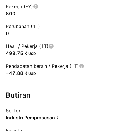
Pekerja (FY)
800
Perubahan (1T)
0
Hasil / Pekerja (1T)
‪493.75 K‬
USD
Pendapatan bersih / Pekerja (1T)
‪−47.88 K‬
USD
Butiran
Sektor
Industri Pemprosesan
Industri