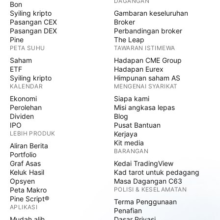
DAGANGAN
Bon
Syiling kripto
Gambaran keseluruhan
Pasangan CEX
Broker
Pasangan DEX
Perbandingan broker
Pine
The Leap
PETA SUHU
TAWARAN ISTIMEWA
Saham
Hadapan CME Group
ETF
Hadapan Eurex
Syiling kripto
Himpunan saham AS
KALENDAR
MENGENAI SYARIKAT
Ekonomi
Siapa kami
Perolehan
Misi angkasa lepas
Dividen
Blog
IPO
Pusat Bantuan
LEBIH PRODUK
Kerjaya
Kit media
Aliran Berita
BARANGAN
Portfolio
Graf Asas
Kedai TradingView
Keluk Hasil
Kad tarot untuk pedagang
Opsyen
Masa Dagangan C63
Peta Makro
POLISI & KESELAMATAN
Pine Script®
Terma Penggunaan
APLIKASI
Penafian
Mudah alih
Dasar Privasi