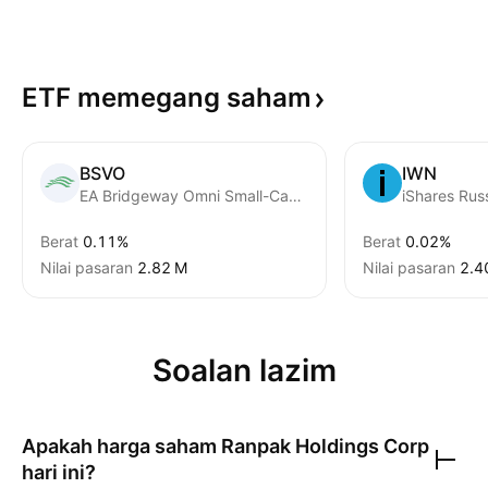
ETF memegang
saham
BSVO
IWN
EA Bridgeway Omni Small-Cap Value ETF
iShares Rus
Berat
0.11%
Berat
0.02%
Nilai pasaran
‪2.82 M‬
Nilai pasaran
‪2.4
Soalan lazim
Apakah harga saham
Ranpak Holdings Corp
hari ini?