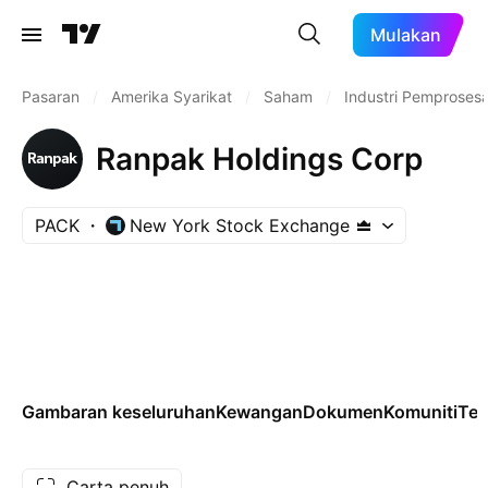
Mulakan
Pasaran
/
Amerika Syarikat
/
Saham
/
Industri Pemproses
Ranpak Holdings Corp
PACK
New York Stock Exchange
Gambaran keseluruhan
Kewangan
Dokumen
Komuniti
Tek
Carta penuh