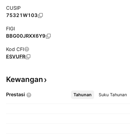
CUSIP
75321W103
FIGI
BBG00JRXX6Y9
Kod CFI
ESVUFR
Kewangan
Prestasi
Tahunan
Lebih
Suku Tahunan