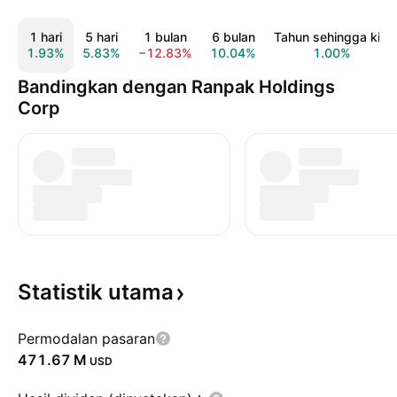
1 hari
5 hari
1 bulan
6 bulan
Tahun sehingga kini
1.93%
5.83%
−12.83%
10.04%
1.00%
Bandingkan dengan Ranpak Holdings
Corp
Statistik
utama
Permodalan pasaran
‪471.67 M‬
USD