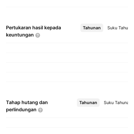
Pertukaran hasil kepada
Tahunan
Lebih
Suku Tahuna
keuntungan
Tahap hutang dan
Tahunan
Lebih
Suku Tahunan
perlindungan