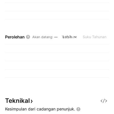
Perolehan
Tahunan
Lebih
Suku Tahunan
Akan datang
:
—
Teknikal
Kesimpulan dari cadangan
penunjuk.