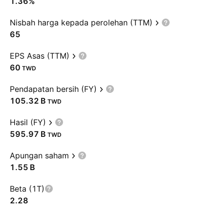
1.36%
Nisbah harga kepada perolehan (TTM)
65
EPS Asas (TTM)
60
TWD
Pendapatan bersih (FY)
‪105.32 B‬
TWD
Hasil (FY)
‪595.97 B‬
TWD
Apungan saham
‪1.55 B‬
Beta (1T)
2.28