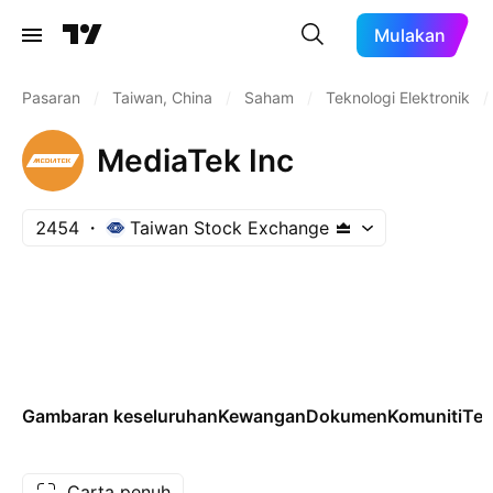
Mulakan
Pasaran
/
Taiwan, China
/
Saham
/
Teknologi Elektronik
/
MediaTek Inc
2454
Taiwan Stock Exchange
Gambaran keseluruhan
Kewangan
Dokumen
Komuniti
Tek
Carta penuh