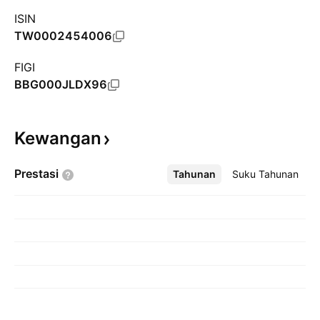
ISIN
TW0002454006
FIGI
BBG000JLDX96
Kewangan
Prestasi
Tahunan
Lebih
Suku Tahunan