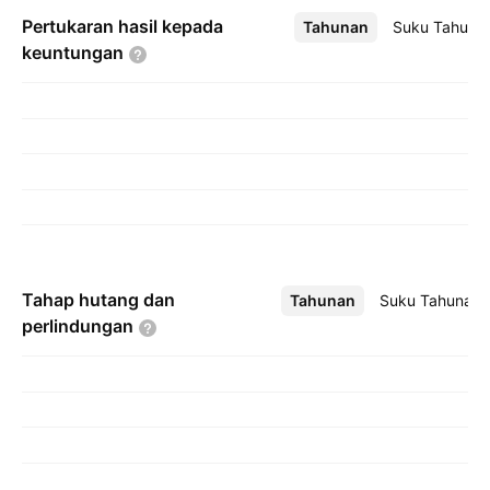
Pertukaran hasil kepada
Tahunan
Lebih
Suku Tahuna
keuntungan
Tahap hutang dan
Tahunan
Lebih
Suku Tahunan
perlindungan