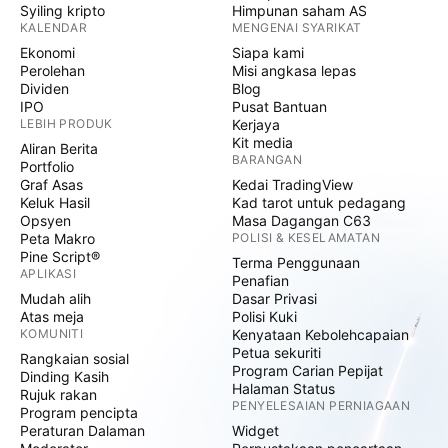
Syiling kripto
Himpunan saham AS
KALENDAR
MENGENAI SYARIKAT
Ekonomi
Siapa kami
Perolehan
Misi angkasa lepas
Dividen
Blog
IPO
Pusat Bantuan
LEBIH PRODUK
Kerjaya
Kit media
Aliran Berita
BARANGAN
Portfolio
Graf Asas
Kedai TradingView
Keluk Hasil
Kad tarot untuk pedagang
Opsyen
Masa Dagangan C63
Peta Makro
POLISI & KESELAMATAN
Pine Script®
Terma Penggunaan
APLIKASI
Penafian
Mudah alih
Dasar Privasi
Atas meja
Polisi Kuki
KOMUNITI
Kenyataan Kebolehcapaian
Petua sekuriti
Rangkaian sosial
Program Carian Pepijat
Dinding Kasih
Halaman Status
Rujuk rakan
PENYELESAIAN PERNIAGAAN
Program pencipta
Peraturan Dalaman
Widget