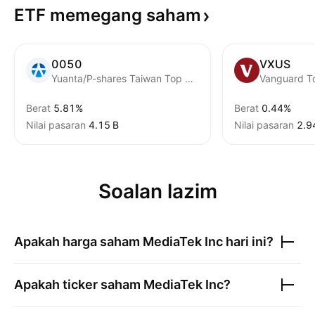
ETF memegang
saham
0050
VXUS
Yuanta/P-shares Taiwan Top 50 ETF
Berat
5.81%
Berat
0.44%
Nilai pasaran
‪4.15 B‬
Nilai pasaran
‪2.9
Soalan lazim
Apakah harga saham
MediaTek Inc
hari ini?
Apakah ticker saham
MediaTek Inc
?