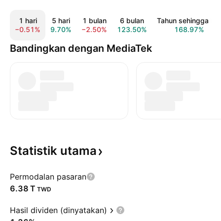
1 hari
5 hari
1 bulan
6 bulan
Tahun sehingga kin
−0.51%
9.70%
−2.50%
123.50%
168.97%
Bandingkan dengan MediaTek
Statistik
utama
Permodalan pasaran
‪6.38 T‬
TWD
Hasil dividen (dinyatakan)