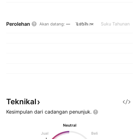
Perolehan
Tahunan
Lebih
Suku Tahunan
Akan datang
:
—
Teknikal
Kesimpulan dari cadangan
penunjuk.
Neutral
Jual
Beli