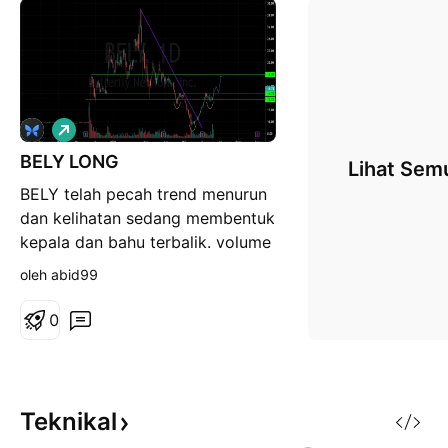
P
a
BELY LONG
n
Lihat Sem
j
BELY telah pecah trend menurun
a
n
dan kelihatan sedang membentuk
g
kepala dan bahu terbalik. volume
kelihatan sedang menaik, tunggu
oleh abid99
pecah garis leher 14.75 untuk
masuk. mungkin akan
0
meneruskan kenaikan ke paras
rintangan 18. sokongan pada
paras 13.75.
Teknikal