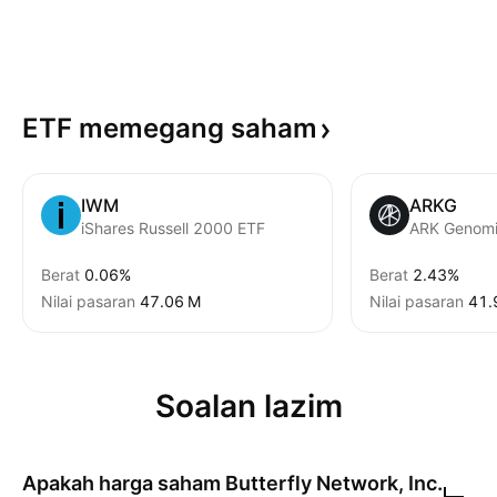
ETF memegang
saham
IWM
ARKG
iShares Russell 2000 ETF
ARK Genomi
Berat
0.06%
Berat
2.43%
Nilai pasaran
‪47.06 M‬
Nilai pasaran
‪41.
Soalan lazim
Apakah harga saham
Butterfly Network, Inc.