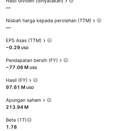
Hasil dividen (dinyatakan)
—
Nisbah harga kepada perolehan (TTM)
—
EPS Asas (TTM)
−0.29
USD
Pendapatan bersih (FY)
‪−77.06 M‬
USD
Hasil (FY)
‪97.61 M‬
USD
Apungan saham
‪213.94 M‬
Beta (1T)
1.78