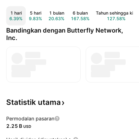
1 hari
5 hari
1 bulan
6 bulan
Tahun sehingga kini
6.39%
9.83%
20.63%
167.58%
127.58%
Bandingkan dengan Butterfly Network,
Inc.
Statistik
utama
Permodalan pasaran
‪2.25 B‬
USD