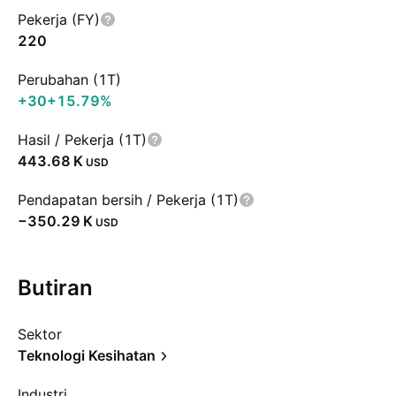
Pekerja (FY)
220
Perubahan (1T)
+30
+15.79%
Hasil / Pekerja (1T)
‪443.68 K‬
USD
Pendapatan bersih / Pekerja (1T)
‪−350.29 K‬
USD
Butiran
Sektor
Teknologi Kesihatan
Industri