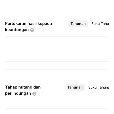
Pertukaran hasil kepada
Tahunan
Lebih
Suku Tahuna
keuntungan
Tahap hutang dan
Tahunan
Lebih
Suku Tahunan
perlindungan