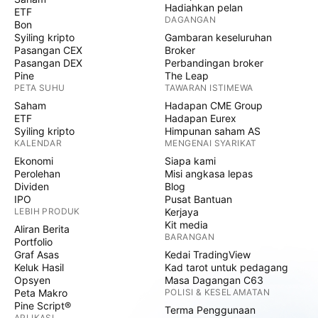
Hadiahkan pelan
ETF
DAGANGAN
Bon
Syiling kripto
Gambaran keseluruhan
Pasangan CEX
Broker
Pasangan DEX
Perbandingan broker
Pine
The Leap
PETA SUHU
TAWARAN ISTIMEWA
Saham
Hadapan CME Group
ETF
Hadapan Eurex
Syiling kripto
Himpunan saham AS
KALENDAR
MENGENAI SYARIKAT
Ekonomi
Siapa kami
Perolehan
Misi angkasa lepas
Dividen
Blog
IPO
Pusat Bantuan
LEBIH PRODUK
Kerjaya
Kit media
Aliran Berita
BARANGAN
Portfolio
Graf Asas
Kedai TradingView
Keluk Hasil
Kad tarot untuk pedagang
Opsyen
Masa Dagangan C63
Peta Makro
POLISI & KESELAMATAN
Pine Script®
Terma Penggunaan
APLIKASI