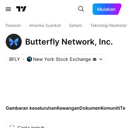
Mulakan
Pasaran
/
Amerika Syarikat
/
Saham
/
Teknologi Kesihatan
Butterfly Network, Inc.
BFLY
New York Stock Exchange
Gambaran keseluruhan
Kewangan
Dokumen
Komuniti
Tek
Carta penuh