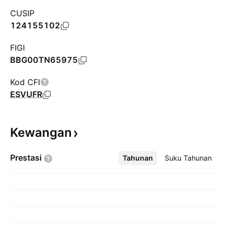
CUSIP
124155102
FIGI
BBG00TN65975
Kod CFI
ESVUFR
Kewangan
Prestasi
Tahunan
Lebih
Suku Tahunan