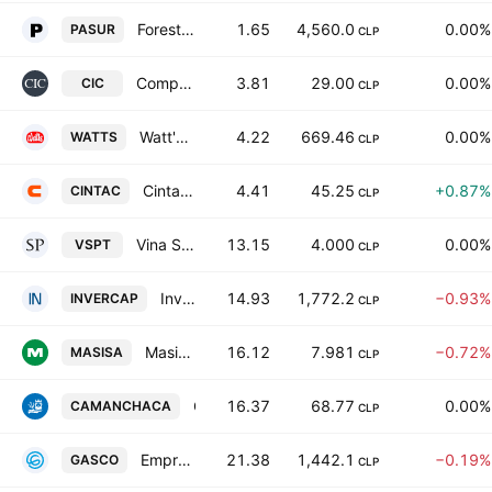
Forestal Constructora y Comercial del Pacifico Sur S.A.
1.65
4,560.0
0.00%
PASUR
CLP
Companias CIC S.A.
3.81
29.00
0.00%
CIC
CLP
Watt's SA
4.22
669.46
0.00%
WATTS
CLP
Cintac S.A.
4.41
45.25
+0.87%
CINTAC
CLP
Vina San Pedro Tarapaca S.A.
13.15
4.000
0.00%
VSPT
CLP
Invercap SA INVERCAP
14.93
1,772.2
−0.93%
INVERCAP
CLP
Masisa S.A.
16.12
7.981
−0.72%
MASISA
CLP
Compania Pesquera Camanchaca S.A.
16.37
68.77
0.00%
CAMANCHACA
CLP
Empresas Gasco SA
21.38
1,442.1
−0.19%
GASCO
CLP