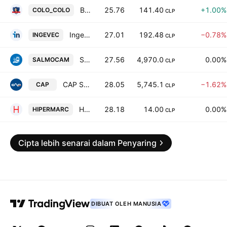
Blanco Y Negro S.A.
25.76
141.40
+1.00%
COLO_COLO
CLP
Ingevec S.A.
27.01
192.48
−0.78%
INGEVEC
CLP
Salmones Camanchaca SA
27.56
4,970.0
0.00%
SALMOCAM
CLP
CAP S.A.
28.05
5,745.1
−1.62%
CAP
CLP
Hipermarc S.A.
28.18
14.00
0.00%
HIPERMARC
CLP
Cipta lebih senarai dalam Penyaring
DIBUAT OLEH MANUSIA