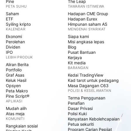
Pine
The Leap
PETA SUHU
TAWARAN ISTIMEWA
Saham
Hadapan CME Group
ETF
Hadapan Eurex
Syiling kripto
Himpunan saham AS
KALENDAR
MENGENAI SYARIKAT
Ekonomi
Siapa kami
Perolehan
Misi angkasa lepas
Dividen
Blog
IPO
Pusat Bantuan
LEBIH PRODUK
Kerjaya
Kit media
Aliran Berita
BARANGAN
Portfolio
Graf Asas
Kedai TradingView
Keluk Hasil
Kad tarot untuk pedagang
Opsyen
Masa Dagangan C63
Peta Makro
POLISI & KESELAMATAN
Pine Script®
Terma Penggunaan
APLIKASI
Penafian
Mudah alih
Dasar Privasi
Atas meja
Polisi Kuki
KOMUNITI
Kenyataan Kebolehcapaian
Petua sekuriti
Rangkaian sosial
Program Carian Pepijat