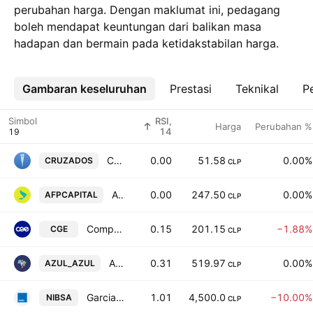
perubahan harga. Dengan maklumat ini, pedagang
boleh mendapat keuntungan dari balikan masa
hadapan dan bermain pada ketidakstabilan harga.
Gambaran keseluruhan
Lebih
Prestasi
Teknikal
Pe
Simbol
RSI,
Harga
Perubahan %
14
Cruzados SADP Class A
0.00
51.58
0.00%
CRUZADOS
CLP
AFP Capital SA
0.00
247.50
0.00%
AFPCAPITAL
CLP
Compania General de Electricidad S.A.
0.15
201.15
−1.88%
CGE
CLP
Azul Azul S.A.
0.31
519.97
0.00%
AZUL_AZUL
CLP
Garcia Llorente Leiva S.A
1.01
4,500.0
−10.00%
NIBSA
CLP