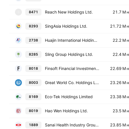
Reach New Holdings Ltd.
21.7 M
8471
8
H
SingAsia Holdings Ltd.
21.72 M
8293
H
Huajin International Holdings Ltd.
22.2 M
2738
H
Sling Group Holdings Ltd.
22.4 M
8285
H
Finsoft Financial Investment Holdings Ltd.
22.69 M
8018
H
Great World Co. Holdings Ltd.
23.26 M
8003
H
Eco-Tek Holdings Limited
23.38 M
8169
H
Hao Wen Holdings Ltd.
23.5 M
8019
H
Sanai Health Industry Group Company Limited
23.85 M
1889
H