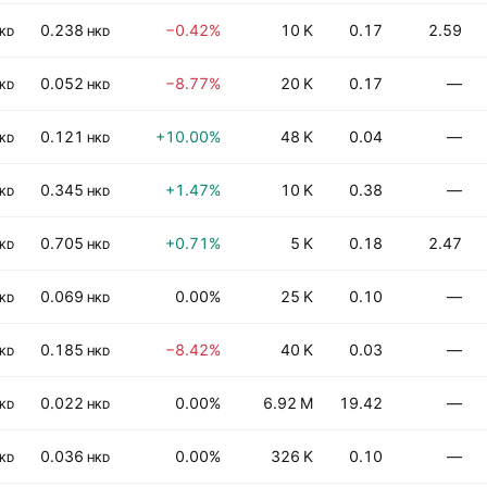
0.238
−0.42%
10 K
0.17
2.59
KD
HKD
0.052
−8.77%
20 K
0.17
—
KD
HKD
0.121
+10.00%
48 K
0.04
—
KD
HKD
0.345
+1.47%
10 K
0.38
—
KD
HKD
0.705
+0.71%
5 K
0.18
2.47
KD
HKD
0.069
0.00%
25 K
0.10
—
KD
HKD
0.185
−8.42%
40 K
0.03
—
KD
HKD
0.022
0.00%
6.92 M
19.42
—
KD
HKD
0.036
0.00%
326 K
0.10
—
KD
HKD