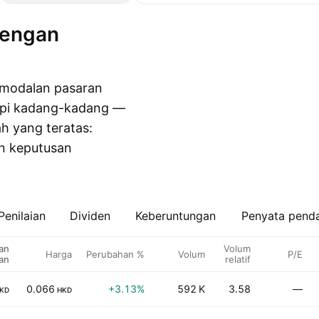
rmodalan pasaran
tapi kadang-kadang —
ah yang teratas:
an keputusan
Penilaian
Dividen
Keberuntungan
Penyata pend
an
Volum
Harga
Perubahan %
Volum
P/E
an
relatif
0.066
+3.13%
592 K
3.58
—
KD
HKD