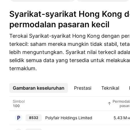
Syarikat-syarikat Hong Kong dengan
permodalan pasaran kecil
Terokai Syarikat-syarikat Hong Kong dengan pe
terkecil: saham mereka mungkin tidak stabil, te
lebih menguntungkan. Syarikat nilai terkecil adal
selidik semua data yang tersedia untuk melakuk
termaklum.
Gambaran keseluruhan
Lebih
Prestasi
Teknikal
Simbol
Permodal
pasar
Polyfair Holdings Limited
5.43 M
8532
H