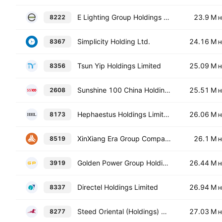
E Lighting Group Holdings Ltd
23.9 M
8222
H
Simplicity Holding Ltd.
24.16 M
8367
H
Tsun Yip Holdings Limited
25.09 M
8356
H
Sunshine 100 China Holdings Ltd.
25.51 M
2608
H
Hephaestus Holdings Limited
26.06 M
8173
H
XinXiang Era Group Company Limited
26.1 M
8519
H
Golden Power Group Holdings Ltd.
26.44 M
3919
H
Directel Holdings Limited
26.94 M
8337
H
Steed Oriental (Holdings) Company Ltd.
27.03 M
8277
H