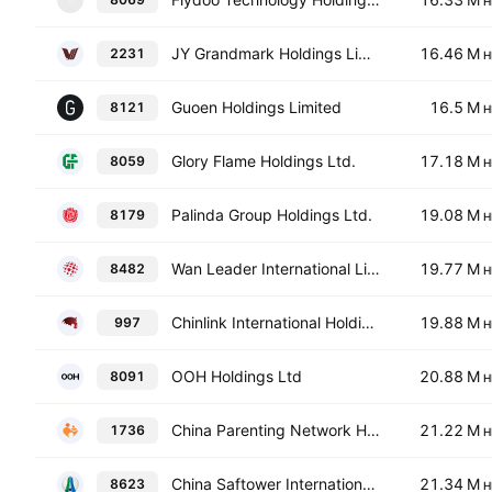
8
H
JY Grandmark Holdings Limited
16.46 M
2231
H
Guoen Holdings Limited
16.5 M
8121
H
Glory Flame Holdings Ltd.
17.18 M
8059
H
Palinda Group Holdings Ltd.
19.08 M
8179
H
Wan Leader International Limited
19.77 M
8482
H
Chinlink International Holdings Limited
19.88 M
997
H
OOH Holdings Ltd
20.88 M
8091
H
China Parenting Network Holdings Limited
21.22 M
1736
H
China Saftower International Holding Group Limited
21.34 M
8623
H