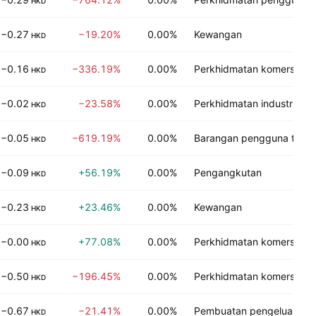
HKD
−0.27
−19.20%
0.00%
Kewangan
HKD
−0.16
−336.19%
0.00%
Perkhidmatan komersial
HKD
−0.02
−23.58%
0.00%
Perkhidmatan industri
HKD
−0.05
−619.19%
0.00%
Barangan pengguna tidak
HKD
−0.09
+56.19%
0.00%
Pengangkutan
HKD
−0.23
+23.46%
0.00%
Kewangan
HKD
−0.00
+77.08%
0.00%
Perkhidmatan komersial
HKD
−0.50
−196.45%
0.00%
Perkhidmatan komersial
HKD
−0.67
−21.41%
0.00%
Pembuatan pengeluar
HKD