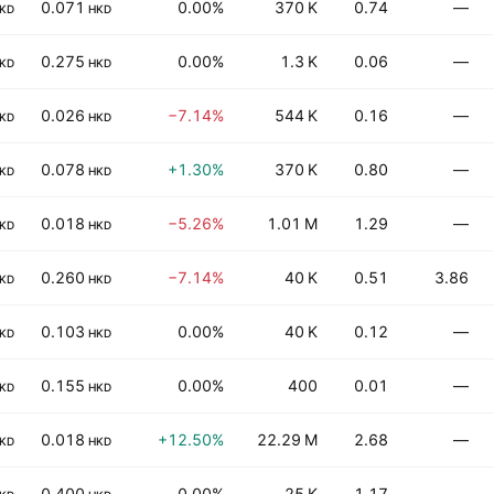
0.071
0.00%
370 K
0.74
—
KD
HKD
0.275
0.00%
1.3 K
0.06
—
KD
HKD
0.026
−7.14%
544 K
0.16
—
KD
HKD
0.078
+1.30%
370 K
0.80
—
KD
HKD
0.018
−5.26%
1.01 M
1.29
—
KD
HKD
0.260
−7.14%
40 K
0.51
3.86
KD
HKD
0.103
0.00%
40 K
0.12
—
KD
HKD
0.155
0.00%
400
0.01
—
KD
HKD
0.018
+12.50%
22.29 M
2.68
—
KD
HKD
0.400
0.00%
25 K
1.17
—