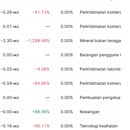
−0.26
−41.73%
0.00%
Perkhidmatan komersial
HKD
0.01
—
0.00%
Perkhidmatan komersial
HKD
−2.30
−1,298.48%
0.00%
Mineral bukan tenaga
HKD
0.00
—
0.00%
Barangan pengguna tidak
HKD
−0.03
−4.08%
0.00%
Perkhidmatan teknologi
HKD
−0.04
−64.96%
0.00%
Perkhidmatan komersial
HKD
0.00
—
0.00%
Pembuatan pengeluar
HKD
−0.00
+88.98%
0.00%
Kewangan
HKD
−0.16
−96.11%
0.00%
Teknologi kesihatan
HKD