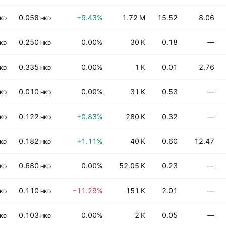
0.058
+9.43%
1.72 M
15.52
8.06
KD
HKD
0.250
0.00%
30 K
0.18
—
KD
HKD
0.335
0.00%
1 K
0.01
2.76
KD
HKD
0.010
0.00%
31 K
0.53
—
KD
HKD
0.122
+0.83%
280 K
0.32
—
KD
HKD
0.182
+1.11%
40 K
0.60
12.47
KD
HKD
0.680
0.00%
52.05 K
0.23
—
KD
HKD
0.110
−11.29%
151 K
2.01
—
KD
HKD
0.103
0.00%
2 K
0.05
—
KD
HKD