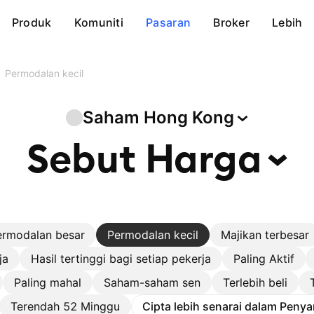
Produk
Komuniti
Pasaran
Broker
Lebih
Permodalan kecil
Saham Hong
Kong
Sebut
Harga
ermodalan besar
Permodalan kecil
Majikan terbesar
ja
Hasil tertinggi bagi setiap pekerja
Paling Aktif
Paling mahal
Saham-saham sen
Terlebih beli
Terendah 52 Minggu
Cipta lebih senarai dalam Penya