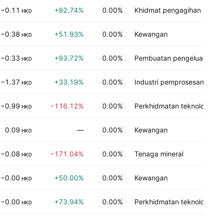
−0.11
+92.74%
0.00%
Khidmat pengagihan
HKD
−0.38
+51.93%
0.00%
Kewangan
HKD
−0.33
+93.72%
0.00%
Pembuatan pengeluar
HKD
−1.37
+33.19%
0.00%
Industri pemprosesan
HKD
−0.99
−116.12%
0.00%
Perkhidmatan teknologi
HKD
0.09
—
0.00%
Kewangan
HKD
−0.08
−171.04%
0.00%
Tenaga mineral
HKD
−0.00
+50.00%
0.00%
Kewangan
HKD
−0.00
+73.94%
0.00%
Perkhidmatan teknologi
HKD