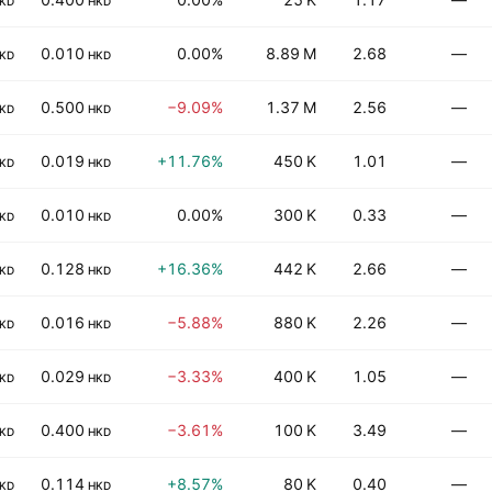
KD
HKD
0.010
0.00%
8.89 M
2.68
—
KD
HKD
0.500
−9.09%
1.37 M
2.56
—
KD
HKD
0.019
+11.76%
450 K
1.01
—
KD
HKD
0.010
0.00%
300 K
0.33
—
KD
HKD
0.128
+16.36%
442 K
2.66
—
KD
HKD
0.016
−5.88%
880 K
2.26
—
KD
HKD
0.029
−3.33%
400 K
1.05
—
KD
HKD
0.400
−3.61%
100 K
3.49
—
KD
HKD
0.114
+8.57%
80 K
0.40
—
KD
HKD