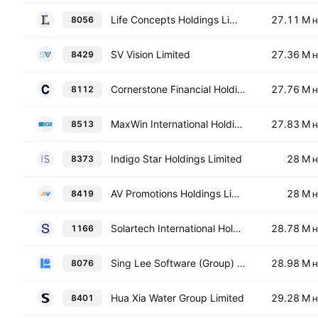
Life Concepts Holdings Limited
27.11 M
8056
H
SV Vision Limited
27.36 M
8429
H
Cornerstone Financial Holdings Limited
27.76 M
8112
H
MaxWin International Holdings Limited
27.83 M
8513
H
Indigo Star Holdings Limited
28 M
8373
H
AV Promotions Holdings Limited
28 M
8419
H
Solartech International Holdings Limited
28.78 M
1166
H
Sing Lee Software (Group) Ltd.
28.98 M
8076
H
Hua Xia Water Group Limited
29.28 M
8401
H