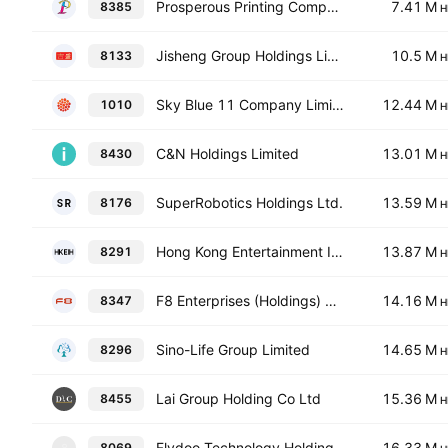
Prosperous Printing Company Limited
7.41 M
8385
H
Jisheng Group Holdings Limited
10.5 M
8133
H
Sky Blue 11 Company Limited
12.44 M
1010
H
C&N Holdings Limited
13.01 M
8430
H
SuperRobotics Holdings Ltd.
13.59 M
8176
H
Hong Kong Entertainment International Holdings Limited
13.87 M
8291
H
F8 Enterprises (Holdings) Group Limited Class A
14.16 M
8347
H
Sino-Life Group Limited
14.65 M
8296
H
Lai Group Holding Co Ltd
15.36 M
8455
H
Flydoo Technology Holding Limited
16.33 M
8069