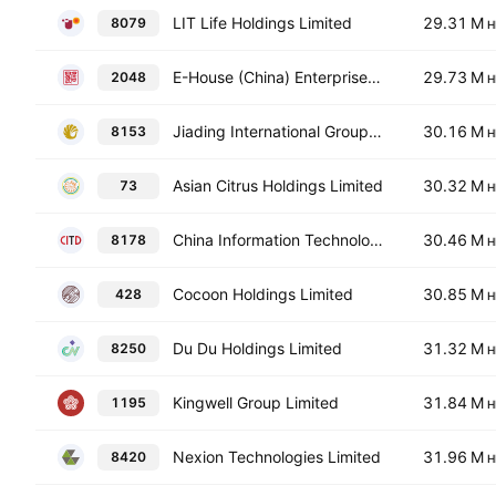
LIT Life Holdings Limited
29.31 M
8079
H
E-House (China) Enterprise Holdings Limited
29.73 M
2048
H
Jiading International Group Holdings Limited
30.16 M
8153
H
Asian Citrus Holdings Limited
30.32 M
73
H
China Information Technology Development Limited
30.46 M
8178
H
Cocoon Holdings Limited
30.85 M
428
H
Du Du Holdings Limited
31.32 M
8250
H
Kingwell Group Limited
31.84 M
1195
H
Nexion Technologies Limited
31.96 M
8420
H