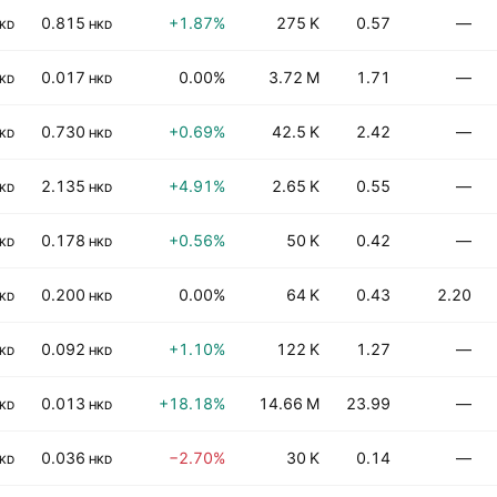
0.815
+1.87%
275 K
0.57
—
KD
HKD
0.017
0.00%
3.72 M
1.71
—
KD
HKD
0.730
+0.69%
42.5 K
2.42
—
KD
HKD
2.135
+4.91%
2.65 K
0.55
—
KD
HKD
0.178
+0.56%
50 K
0.42
—
KD
HKD
0.200
0.00%
64 K
0.43
2.20
KD
HKD
0.092
+1.10%
122 K
1.27
—
KD
HKD
0.013
+18.18%
14.66 M
23.99
—
KD
HKD
0.036
−2.70%
30 K
0.14
—
KD
HKD