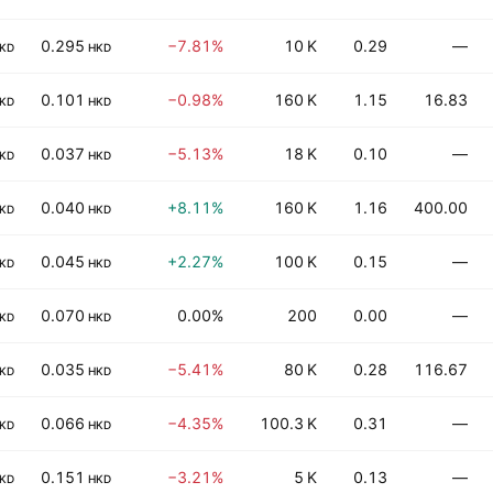
0.295
−7.81%
10 K
0.29
—
KD
HKD
0.101
−0.98%
160 K
1.15
16.83
KD
HKD
0.037
−5.13%
18 K
0.10
—
KD
HKD
0.040
+8.11%
160 K
1.16
400.00
KD
HKD
0.045
+2.27%
100 K
0.15
—
KD
HKD
0.070
0.00%
200
0.00
—
KD
HKD
0.035
−5.41%
80 K
0.28
116.67
KD
HKD
0.066
−4.35%
100.3 K
0.31
—
KD
HKD
0.151
−3.21%
5 K
0.13
—
KD
HKD