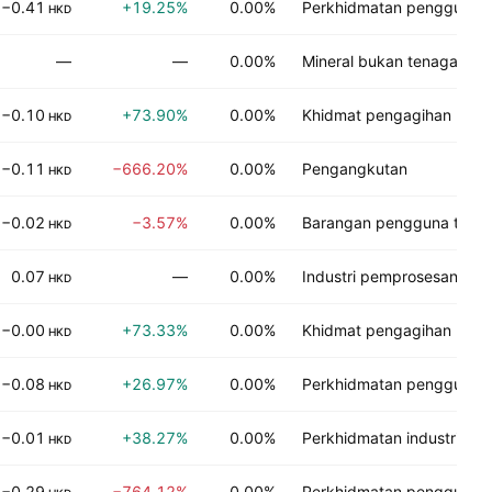
−0.41
+19.25%
0.00%
Perkhidmatan pengguna
HKD
—
—
0.00%
Mineral bukan tenaga
−0.10
+73.90%
0.00%
Khidmat pengagihan
HKD
−0.11
−666.20%
0.00%
Pengangkutan
HKD
−0.02
−3.57%
0.00%
Barangan pengguna tidak
HKD
0.07
—
0.00%
Industri pemprosesan
HKD
−0.00
+73.33%
0.00%
Khidmat pengagihan
HKD
−0.08
+26.97%
0.00%
Perkhidmatan pengguna
HKD
−0.01
+38.27%
0.00%
Perkhidmatan industri
HKD
−0.29
−764.12%
0.00%
Perkhidmatan pengguna