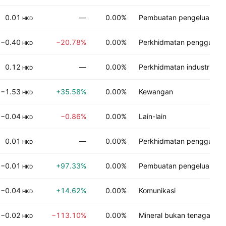
0.01
—
0.00%
Pembuatan pengeluar
HKD
−0.40
−20.78%
0.00%
Perkhidmatan pengguna
HKD
0.12
—
0.00%
Perkhidmatan industri
HKD
−1.53
+35.58%
0.00%
Kewangan
HKD
−0.04
−0.86%
0.00%
Lain-lain
HKD
0.01
—
0.00%
Perkhidmatan pengguna
HKD
−0.01
+97.33%
0.00%
Pembuatan pengeluar
HKD
−0.04
+14.62%
0.00%
Komunikasi
HKD
−0.02
−113.10%
0.00%
Mineral bukan tenaga
HKD