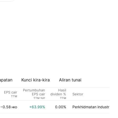
apatan
Kunci kira-kira
Aliran tunai
Pertumbuhan
Hasil
EPS cair
Sektor
EPS cair
dividen %
TTM
TTM YoY
TTM
−0.58
+63.99%
0.00%
Perkhidmatan industri
HKD