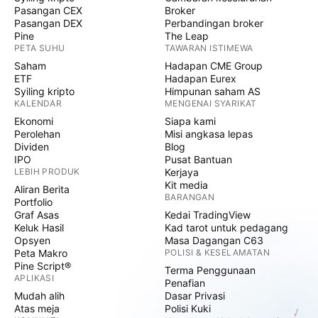
Pasangan CEX
Broker
Pasangan DEX
Perbandingan broker
Pine
The Leap
PETA SUHU
TAWARAN ISTIMEWA
Saham
Hadapan CME Group
ETF
Hadapan Eurex
Syiling kripto
Himpunan saham AS
KALENDAR
MENGENAI SYARIKAT
Ekonomi
Siapa kami
Perolehan
Misi angkasa lepas
Dividen
Blog
IPO
Pusat Bantuan
LEBIH PRODUK
Kerjaya
Kit media
Aliran Berita
BARANGAN
Portfolio
Graf Asas
Kedai TradingView
Keluk Hasil
Kad tarot untuk pedagang
Opsyen
Masa Dagangan C63
Peta Makro
POLISI & KESELAMATAN
Pine Script®
Terma Penggunaan
APLIKASI
Penafian
Mudah alih
Dasar Privasi
Atas meja
Polisi Kuki