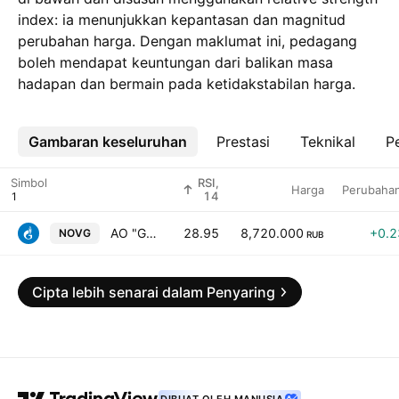
index: ia menunjukkan kepantasan dan magnitud
perubahan harga. Dengan maklumat ini, pedagang
boleh mendapat keuntungan dari balikan masa
hadapan dan bermain pada ketidakstabilan harga.
Gambaran keseluruhan
Lebih
Prestasi
Teknikal
Pe
Simbol
RSI,
Harga
Perubaha
14
AO "GR Velikiy Novgorod" ORD
28.95
8,720.000
+0.
NOVG
RUB
Cipta lebih senarai dalam Penyaring