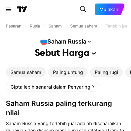
Mulakan
Pasaran
/
Rusia
/
Saham
/
Semua saham
/
Terlebih jual
Saham
Russia
Sebut
Harga
Semua saham
Paling untung
Paling rugi
Cipta lebih senarai dalam Penyaring
Saham Russia paling terkurang
nilai
Saham Russia yang terlebih jual adalah disenaraikan
di bawah dan disusun menggunakan relative strength