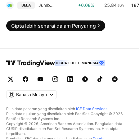
Jumbo S.A.
+0.08%
25.84
187
BELA
EUR
Cipta lebih senarai dalam Penyaring
DIBUAT OLEH MANUSIA
Bahasa Melayu
Pilih data pasaran yang disediakan oleh
ICE Data Services
.
Pilih data rujukan yang disediakan oleh FactSet. Copyright © 2026
FactSet Research Systems Inc.
Copyright © 2026, American Bankers Association. Pangkalan data
CUSIP disediakan oleh FactSet Research Systems Inc. Hak cipta
terpelihara.
Pemfailan SEC dan dokumen lain disediakan oleh
Quartr
.