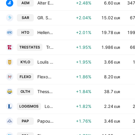
Alter Ego Media S.A.
+2.48%
6.60
347
AEM
EUR
GR. SARANTIS S.A.
+2.04%
15.02
67
SAR
EUR
Hellenic Telecommunications Organization SA
+2.01%
19.78
199
HTO
EUR
Trade Estates Real Estate Investment Company
+1.95%
1.986
66
TRESTATES
EUR
Loulis Food Ingredients SA
+1.95%
3.66
1
KYLO
EUR
Flexopack SA Plastics
+1.86%
8.20
FLEXO
EUR
Thessaloniki Port Authority S.A.
+1.84%
38.7
OLTH
EUR
Logismos Information Systems S.A.
+1.82%
2.24
2
LOGISMOS
EUR
Papoutsanis SA
+1.76%
3.46
3
PAP
EUR