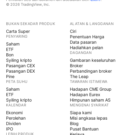
© 2026 TradingView, Inc.
BUKAN SEKADAR PRODUK
ALATAN & LANGGANAN
Carta Super
Ciri
PENYARING
Penentuan Harga
Data pasaran
Saham
Hadiahkan pelan
ETF
DAGANGAN
Bon
Syiling kripto
Gambaran keseluruhan
Pasangan CEX
Broker
Pasangan DEX
Perbandingan broker
Pine
The Leap
PETA SUHU
TAWARAN ISTIMEWA
Saham
Hadapan CME Group
ETF
Hadapan Eurex
Syiling kripto
Himpunan saham AS
KALENDAR
MENGENAI SYARIKAT
Ekonomi
Siapa kami
Perolehan
Misi angkasa lepas
Dividen
Blog
IPO
Pusat Bantuan
LEBIH PRODUK
Kerjaya