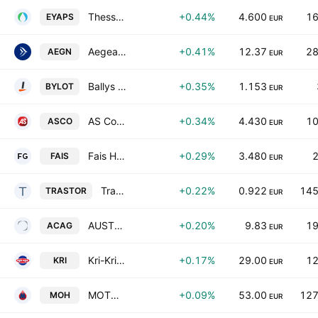
Thessaloniki Water and Sewage Company SA
+0.44%
4.600
16
EYAPS
EUR
Aegean Airlines SA
+0.41%
12.37
28
AEGN
EUR
Ballys Intralot S.A.
+0.35%
1.153
BYLOT
EUR
AS Company S.A.
+0.34%
4.430
10
ASCO
EUR
Fais Holding Societe Anonyme
+0.29%
3.480
2
FAIS
EUR
Trastor Real Estate Investment Company S.A.
+0.22%
0.922
145
TRASTOR
EUR
AUSTRIACARD HOLDINGS AG
+0.20%
9.83
19
ACAG
EUR
Kri-Kri Milk Industry S.A.
+0.17%
29.00
12
KRI
EUR
MOTOR OIL (HELLAS) CORINTH REFINERIES S.A.
+0.09%
53.00
127
MOH
EUR