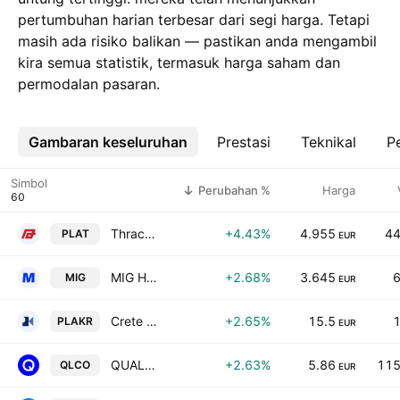
pertumbuhan harian terbesar dari segi harga. Tetapi
masih ada risiko balikan — pastikan anda mengambil
kira semua statistik, termasuk harga saham dan
permodalan pasaran.
Gambaran keseluruhan
Lebih
Prestasi
Teknikal
Pe
Simbol
Perubahan %
Harga
Thrace Plastics Holding and Commercial S.A.
+4.43%
4.955
44
PLAT
EUR
MIG HOLDINGS S.A.
+2.68%
3.645
6
MIG
EUR
Crete Plastics SA
+2.65%
15.5
1
PLAKR
EUR
QUALCO GROUP S.A.
+2.63%
5.86
115
QLCO
EUR