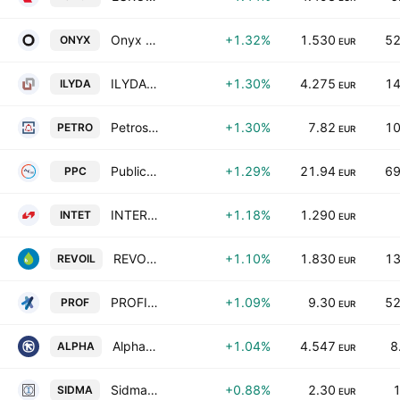
Onyx Touristiki S.A.
+1.32%
1.530
52
ONYX
EUR
ILYDA S.A.
+1.30%
4.275
14
ILYDA
EUR
Petros Petropoulos
+1.30%
7.82
10
PETRO
EUR
Public Power Corporation S.A.
+1.29%
21.94
69
PPC
EUR
INTERTECH S.A. INTERNATIONAL TECHNOLOGIES
+1.18%
1.290
INTET
EUR
REVOIL Petroleum Company SA
+1.10%
1.830
13
REVOIL
EUR
PROFILE Systems & Software S.A.
+1.09%
9.30
52
PROF
EUR
Alpha Bank S.A.
+1.04%
4.547
8
ALPHA
EUR
Sidma Steel S.A.
+0.88%
2.30
1
SIDMA
EUR