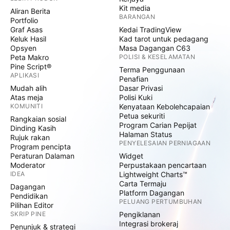
Kit media
Aliran Berita
BARANGAN
Portfolio
Graf Asas
Kedai TradingView
Keluk Hasil
Kad tarot untuk pedagang
Opsyen
Masa Dagangan C63
Peta Makro
POLISI & KESELAMATAN
Pine Script®
Terma Penggunaan
APLIKASI
Penafian
Mudah alih
Dasar Privasi
Atas meja
Polisi Kuki
KOMUNITI
Kenyataan Kebolehcapaian
Petua sekuriti
Rangkaian sosial
Program Carian Pepijat
Dinding Kasih
Halaman Status
Rujuk rakan
PENYELESAIAN PERNIAGAAN
Program pencipta
Peraturan Dalaman
Widget
Moderator
Perpustakaan pencartaan
IDEA
Lightweight Charts™
Carta Termaju
Dagangan
Platform Dagangan
Pendidikan
PELUANG PERTUMBUHAN
Pilihan Editor
SKRIP PINE
Pengiklanan
Integrasi brokeraj
Penunjuk & strategi