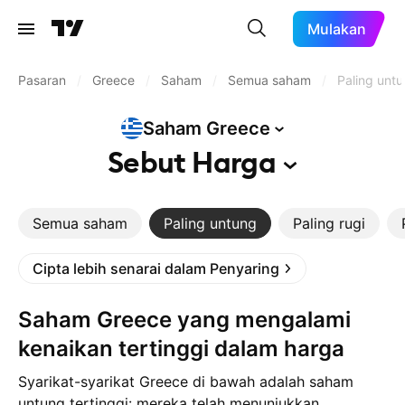
Mulakan
Pasaran
/
Greece
/
Saham
/
Semua saham
/
Paling unt
Saham
Greece
Sebut
Harga
Semua saham
Paling untung
Paling rugi
Cipta lebih senarai dalam Penyaring
Saham Greece yang mengalami
kenaikan tertinggi dalam harga
Syarikat-syarikat Greece di bawah adalah saham
untung tertinggi: mereka telah menunjukkan