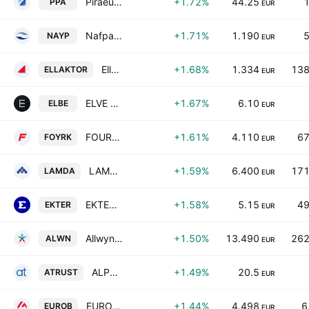
Piraeus Port Authority S.A.
+1.72%
44.25
1
PPA
EUR
Nafpaktos Textile Industry SA
+1.71%
1.190
5
NAYP
EUR
Ellaktor SA
+1.68%
1.334
138
ELLAKTOR
EUR
ELVE S.A.
+1.67%
6.10
ELBE
EUR
FOURLIS HOLDINGS S.A.
+1.61%
4.110
67
FOYRK
EUR
LAMDA Development S.A.
+1.59%
6.400
171
LAMDA
EUR
EKTER S.A.
+1.58%
5.15
49
EKTER
EUR
Allwyn AG
+1.50%
13.490
262
ALWN
EUR
ALPHA TRUST HOLDINGS S.A.
+1.49%
20.5
ATRUST
EUR
EUROBANK S.A.
+1.44%
4.498
6
EUROB
EUR